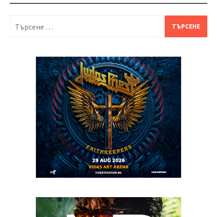
Търсене
за: