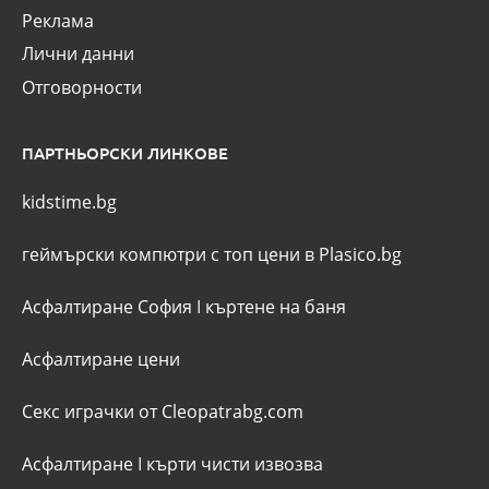
Реклама
Лични данни
Отговорности
ПАРТНЬОРСКИ ЛИНКОВЕ
kidstime.bg
геймърски компютри с топ цени в Plasico.bg
Асфалтиране София
I
къртене на баня
Асфалтиране цени
Секс играчки от Cleopatrabg.com
Асфалтиране
I
кърти чисти извозва