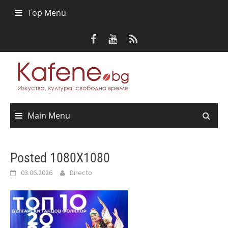
Skip
Top Menu
to
content
Main Menu
Posted 1080X1080
03.06.2026
Directo