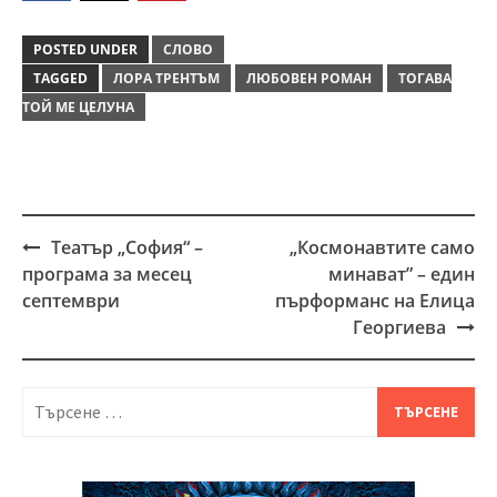
POSTED UNDER
СЛОВО
TAGGED
ЛОРА ТРЕНТЪМ
ЛЮБОВЕН РОМАН
ТОГАВА
ТОЙ МЕ ЦЕЛУНА
Театър „София“ –
„Космонавтите само
Post
програма за месец
минават” – един
navigation
септември
пърформанс на Елица
Георгиева
Търсене
за: