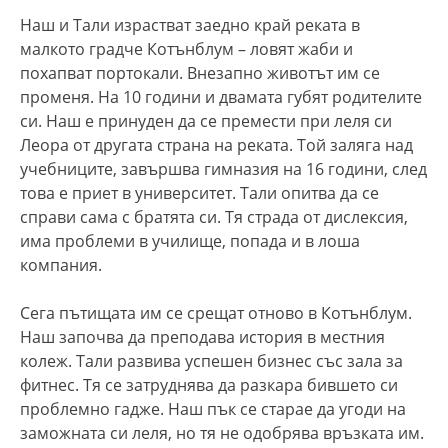
Наш и Тали израстват заедно край реката в
малкото градче Котънблум – ловят жаби и
похапват портокали. Внезапно животът им се
променя. На 10 години и двамата губят родителите
си. Наш е принуден да се премести при леля си
Леора от другата страна на реката. Той заляга над
учебниците, завършва гимназия на 16 години, след
това е приет в университет. Тали опитва да се
справи сама с братята си. Тя страда от дислексия,
има проблеми в училище, попада и в лоша
компания.
Сега пътищата им се срещат отново в Котънблум.
Наш започва да преподава история в местния
колеж. Тали развива успешен бизнес със зала за
фитнес. Тя се затруднява да разкара бившето си
проблемно гадже. Наш пък се старае да угоди на
заможната си леля, но тя не одобрява връзката им.