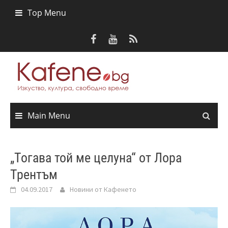
Skip
Top Menu
to
content
Main Menu
„Тогава той ме целуна“ от Лора
Трентъм
04.09.2017
Новини от Кафенето