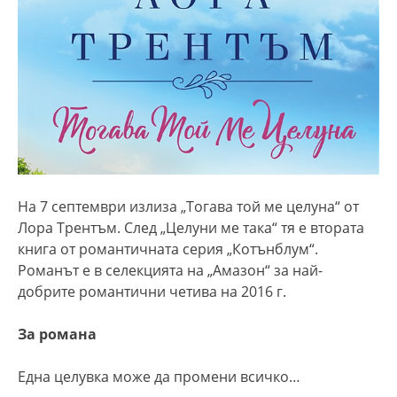
На 7 септември излиза „Тогава той ме целуна“ от
Лора Трентъм. След „Целуни ме така“ тя е втората
книга от романтичната серия „Котънблум“.
Романът е в селекцията на „Амазон“ за най-
добрите романтични четива на 2016 г.
За романа
Една целувка може да промени всичко…