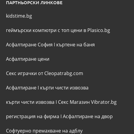
ПАРТНЬОРСКИ ЛИНКОВЕ
kidstime.bg
геймърски компютри с топ цени в Plasico.bg
Асфалтиране София
I
къртене на баня
Асфалтиране цени
Секс играчки от Cleopatrabg.com
Асфалтиране
I
кърти чисти извозва
кърти чисти извозва
I
Секс Магазин Vibrator.bg
регистрация на фирма
I
Асфалтиране на двор
Софтуерно премахване на адблу