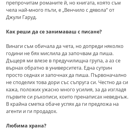
препрочитам романите й, но книгата, която съм
чела най-много пъти, е „Венчило с дявола“ от
Джули Гаруд.
Как реши да се занимаваш с писане?
Винаги съм обичала да чета, но допреди няколко
години не бях мислила да започвам да пиша.
Дъщеря ми влезе в предучилищна група, а аз се
върнах обратно в университета. Една сутрин
просто седнах и започнах да пиша. Първоначално
не споделих това дори със съпруга си. Честно да си
кажа, положих ужасно много усилия, за да изгладя
първите си ръкописи, които пренаписах неведнъж.
В крайна сметка обаче успях да ги предложа на
агенти и ги продадох.
Любима храна?