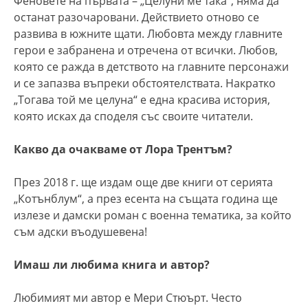
Феновете на първата – „Целуни ме така“, няма да
останат разочаровани. Действието отново се
развива в южните щати. Любовта между главните
герои е забранена и отречена от всички. Любов,
която се ражда в детството на главните персонажи
и се запазва въпреки обстоятелствата. Накратко
„Тогава той ме целуна“ е една красива история,
която исках да споделя със своите читатели.
Какво да очакваме от Лора Трентъм?
През 2018 г. ще издам още две книги от серията
„Котънблум“, а през есента на същата година ще
излезе и дамски роман с военна тематика, за който
съм адски въодушевена!
Имаш ли любима книга и автор?
Любимият ми автор е Мери Стюърт. Често