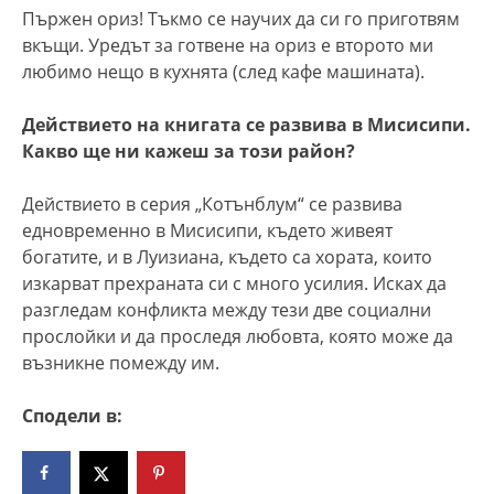
Пържен ориз! Тъкмо се научих да си го приготвям
вкъщи. Уредът за готвене на ориз е второто ми
любимо нещо в кухнята (след кафе машината).
Действието на книгата се развива в Мисисипи.
Какво ще ни кажеш за този район?
Действието в серия „Котънблум“ се развива
едновременно в Мисисипи, където живеят
богатите, и в Луизиана, където са хората, които
изкарват прехраната си с много усилия. Исках да
разгледам конфликта между тези две социални
прослойки и да проследя любовта, която може да
възникне помежду им.
Сподели в: