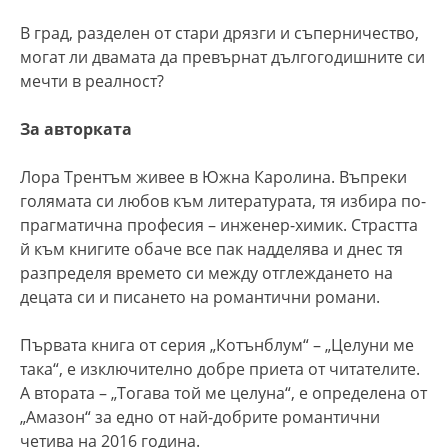
В град, разделен от стари дрязги и съперничество,
могат ли двамата да превърнат дългогодишните си
мечти в реалност?
За авторката
Лора Трентъм живее в Южна Каролина. Въпреки
голямата си любов към литературата, тя избира по-
прагматична професия – инженер-химик. Страстта
й към книгите обаче все пак надделява и днес тя
разпределя времето си между отглеждането на
децата си и писането на романтични романи.
Първата книга от серия „Котънблум“ – „Целуни ме
така“, е изключително добре приета от читателите.
А втората – „Тогава той ме целуна“, е определена от
„Амазон“ за едно от най-добрите романтични
четива на 2016 година.