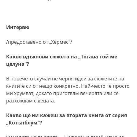
Интервю
/предоставено от „Хермес“/
Какво вдъхнови сюжета на „Тогава той ме
целуна“?
В повечето случаи не черпя идеи за сюжетите на
книгите си от нещо конкретно. Най-често те просто
ми хрумват, докато приготвям вечерята или се
разхождам с децата.
Какво ще ни кажеш за втората книга от серия
„Котънблум“?