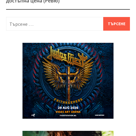
достъпна цена (Ревю)
Търсене
за: