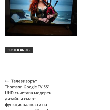
POSTED UNDER
Телевизорът
Post
Thomson Google TV 55″
navigation
UHD съчетава модерен
дизайн и смарт
функционалности на