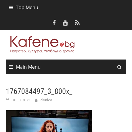
Skip
Top Menu
to
content
Main Menu
1767084497_3_800x_
30.12.2025
denica