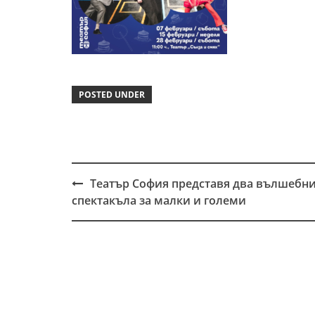
POSTED UNDER
Театър София представя два вълшебн
Post
спектакъла за малки и големи
navigation