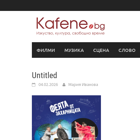
Skip
to
content
ФИЛМИ
МУЗИКА
СЦЕНА
СЛОВО
Untitled
04.02.2026
Мария Иванова