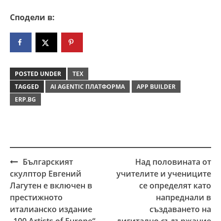
Сподели в:
POSTED UNDER
ТЕХ
TAGGED
AI AGENTIC ПЛАТФОРМА
APP BUILDER
ERP.BG
Българският
Над половината от
Post
скулптор Евгений
учителите и учениците
navigation
Лагутен е включен в
се определят като
престижното
напреднали в
италианско издание
създаването на
„100 Artists of Europe“
дигитално съдържание