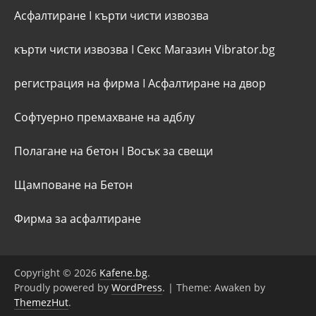
Асфалтиране
I
кърти чисти извозва
кърти чисти извозва
I
Секс Магазин Vibrator.bg
регистрация на фирма
I
Асфалтиране на двор
Софтуерно премахване на адблу
Полагане на бетон
I
Восък за свещи
Щамповане на Бетон
Фирма за асфалтиране
Copyright © 2026
Kafene.bg
.
Proudly powered by
WordPress
.
|
Theme: Awaken by
ThemezHut
.