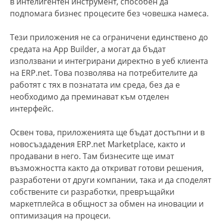
в интелигентен инструмент, способен да
подпомага бизнес процесите без човешка намеса.
Тези приложения не са ограничени единствено до
средата на App Builder, а могат да бъдат
използвани и интегрирани директно в уеб клиента
на ERP.net. Това позволява на потребителите да
работят с тях в познатата им среда, без да е
необходимо да преминават към отделен
интерфейс.
Освен това, приложенията ще бъдат достъпни и в
новосъздадения ERP.net Marketplace, както и
продавани в него. Там бизнесите ще имат
възможността както да откриват готови решения,
разработени от други компании, така и да споделят
собствените си разработки, превръщайки
маркетплейса в общност за обмен на иновации и
оптимизация на процеси.