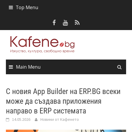
Skip
Top Menu
to
content
Main Menu
С новия App Builder на ERP.BG всеки
може да създава приложения
направо в ERP системата
14.05.2026
Новини от Кафенето