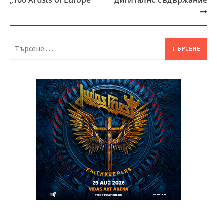
Търсене
за: