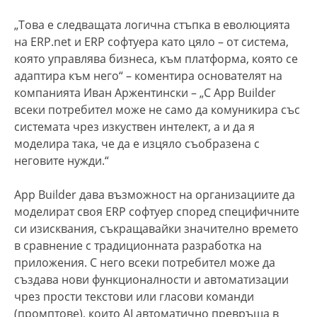
„Това е следващата логична стъпка в еволюцията
на ERP.net и ERP софтуера като цяло – от система,
която управлява бизнеса, към платформа, която се
адаптира към него“ – коментира основателят на
компанията Иван Аржентински – „С App Builder
всеки потребител може не само да комуникира със
системата чрез изкуствен интелект, а и да я
моделира така, че да е изцяло съобразена с
неговите нужди.“
App Builder дава възможност на организациите да
моделират своя ERP софтуер според специфичните
си изисквания, съкращавайки значително времето
в сравнение с традиционната разработка на
приложения. С него всеки потребител може да
създава нови функционалности и автоматизации
чрез прости текстови или гласови команди
(промптове), които AI автоматично превръща в