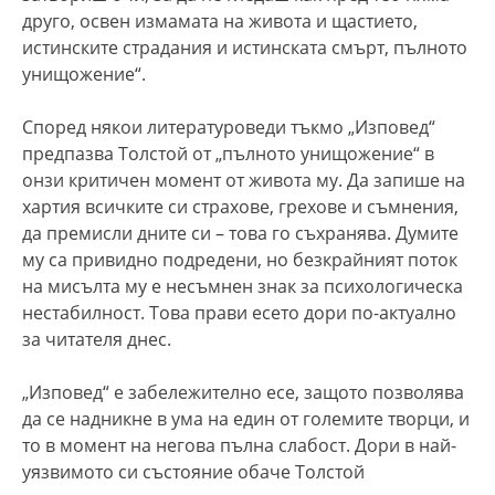
друго, освен измамата на живота и щастието,
истинските страдания и истинската смърт, пълното
унищожение“.
Според някои литературоведи тъкмо „Изповед“
предпазва Толстой от „пълното унищожение“ в
онзи критичен момент от живота му. Да запише на
хартия всичките си страхове, грехове и съмнения,
да премисли дните си – това го съхранява. Думите
му са привидно подредени, но безкрайният поток
на мисълта му е несъмнен знак за психологическа
нестабилност. Това прави есето дори по-актуално
за читателя днес.
„Изповед“ е забележително есе, защото позволява
да се надникне в ума на един от големите творци, и
то в момент на негова пълна слабост. Дори в най-
уязвимото си състояние обаче Толстой