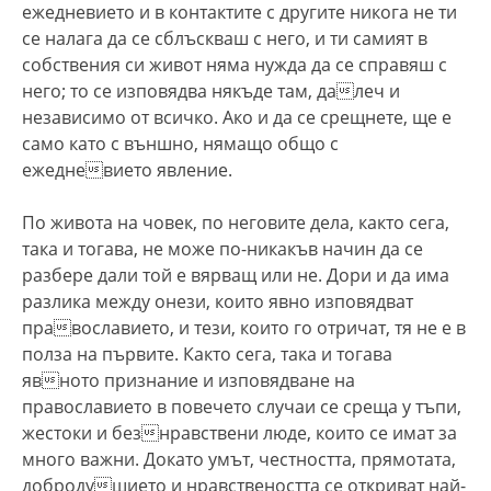
ежедневието и в контактите с другите никога не ти
се налага да се сблъскваш с него, и ти самият в
собствения си живот няма нужда да се справяш с
него; то се изповядва някъде там, далеч и
независимо от всичко. Ако и да се срещнете, ще е
само като с външно, нямащо общо с
ежедневието явление.
По живота на човек, по неговите дела, както сега,
така и тогава, не може по-никакъв начин да се
разбере дали той е вярващ или не. Дори и да има
разлика между онези, които явно изповядват
православието, и тези, които го отричат, тя не е в
полза на първите. Както сега, така и тогава
явното признание и изповядване на
православието в повечето случаи се среща у тъпи,
жестоки и безнравствени люде, които се имат за
много важни. Докато умът, честността, прямотата,
добродушието и нравствеността се откриват най-