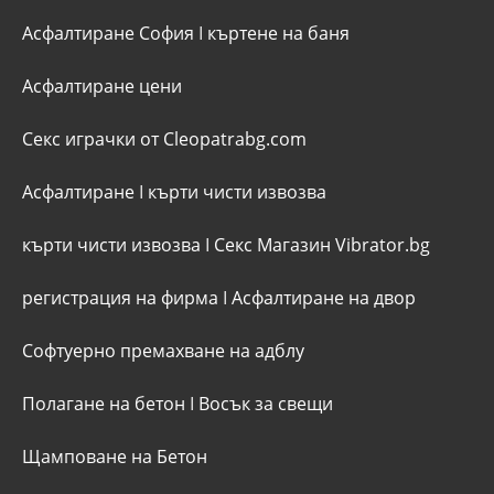
Асфалтиране София
I
къртене на баня
Асфалтиране цени
Секс играчки от Cleopatrabg.com
Асфалтиране
I
кърти чисти извозва
кърти чисти извозва
I
Секс Магазин Vibrator.bg
регистрация на фирма
I
Асфалтиране на двор
Софтуерно премахване на адблу
Полагане на бетон
I
Восък за свещи
Щамповане на Бетон