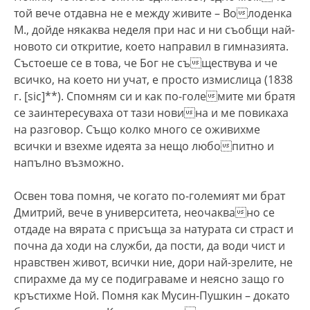
той вече отдавна не е между живите – Володенка
М., дойде някаква неделя при нас и ни съобщи най-
новото си откритие, което направил в гимназията.
Състоеше се в това, че Бог не съществува и че
всичко, на което ни учат, е просто измислица (1838
г. [sic]**). Спомням си и как по-големите ми братя
се заинтересуваха от тази новина и ме повикаха
на разговор. Също колко много се оживихме
всички и взехме идеята за нещо любопитно и
напълно възможно.
Освен това помня, че когато по-големият ми брат
Дмитрий, вече в университета, неочаквано се
отдаде на вярата с присъща за натурата си страст и
почна да ходи на служби, да пости, да води чист и
нравствен живот, всички ние, дори най-зрелите, не
спирахме да му се подиграваме и неясно защо го
кръстихме Ной. Помня как Мусин-Пушкин – докато