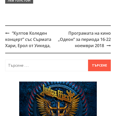
ЛЕВ ТОЛСТОЙ
“Култов Коледен
Програмата на кино
Post
концерт” със Сърмата
„Одеон“ за периода 16-22
navigation
Хари, Ерол от Уикеда,
ноември 2018
Търсене
за: