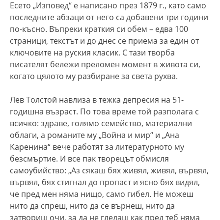
Есето „Изповед“ е написано през 1879 г., като само
последните абзаци от него са добавени три години
по-късно. Въпреки краткия си обем – едва 100
страници, текстът и до днес се приема за един от
ключовите на руския класик. С тази творба
писателят бележи преломен момент в живота си,
когато цялото му разбиране за света рухва.
Лев Толстой навлиза в тежка депресия на 51-
годишна възраст. По това време той разполага с
всичко: здраве, голямо семейство, материални
облаги, а романите му „Война и мир“ и „Ана
Каренина“ вече работят за литературното му
безсмъртие. И все пак творецът обмисля
самоубийство: „Аз сякаш бях живял, живял, вървял,
вървял, бях стигнал до пропаст и ясно бях видял,
че пред мен няма нищо, само гибел. Не можеш
нито да спреш, нито да се върнеш, нито да
затвориш очи, за да не гледаш как пред теб няма