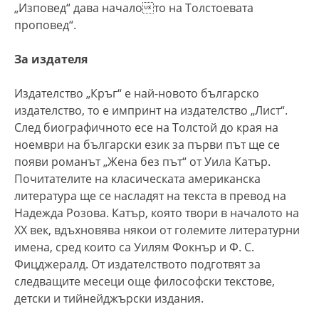
„Изповед“ дава началото на Толстоевата
проповед“.
За издателя
Издателство „Кръг“ е най-новото българско
издателство, то е импринт на издателство „Лист“.
След биографичното есе на Толстой до края на
ноември на български език за първи път ще се
появи романът „Жена без път“ от Уила Катър.
Почитателите на класическата американска
литература ще се насладят на текста в превод на
Надежда Розова. Катър, която твори в началото на
ХХ век, вдъхновява някои от големите литературни
имена, сред които са Уилям Фокнър и Ф. С.
Фицджералд. От издателството подготвят за
следващите месеци още философски текстове,
детски и тийнейджърски издания.