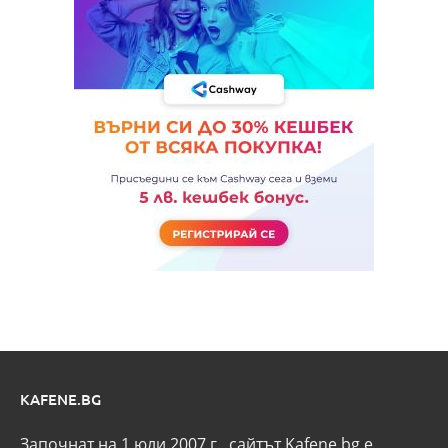
KAFENE.BG
Започнат на 1 юли 2007 г., сайтът Kafene.bg e