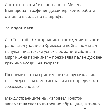
Логото на „Кръг“ е начертано от Милена
Вълнарова – графичен дизайнер, който работи
основно в областта на шрифта.
За изданието
Лев Толстой – благородник по рождение, осиротял
рано, взел участие в Кримската война, пожънал
нечуван писателски успех с романите „Война и
мир“ и „Ана Каренина“ – преживява пълен духовен
крах на 51-годишна възраст.
По време на този срив именитият руски класик
поглежда назад към живота си и го определя като
„безсмислено зло“.
Между страниците на „Изповед“ Толстой
запаметява своето вътрешно обръщане, в пълно