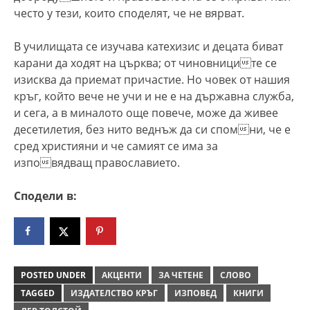
често у тези, които споделят, че не вярват.
В училищата се изучава катехизис и децата биват
карани да ходят на църква; от чиновниците се
изисква да приемат причастие. Но човек от нашия
кръг, който вече не учи и не е на държавна служба,
и сега, а в миналото още повече, може да живее
десетилетия, без нито веднъж да си спомни, че е
сред християни и че самият се има за
изповядващ православието.
Сподели в:
POSTED UNDER
АКЦЕНТИ
ЗА ЧЕТЕНЕ
СЛОВО
TAGGED
ИЗДАТЕЛСТВО КРЪГ
ИЗПОВЕД
КНИГИ