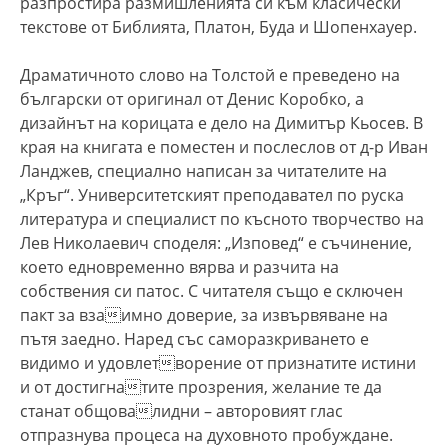
разпростира размишленията си към класически
текстове от Библията, Платон, Буда и Шопенхауер.
Драматичното слово на Толстой е преведено на
български от оригинал от Денис Коробко, а
дизайнът на корицата е дело на Димитър Кьосев. В
края на книгата е поместен и послеслов от д-р Иван
Ланджев, специално написан за читателите на
„Кръг“. Университетският преподавател по руска
литература и специалист по късното творчество на
Лев Николаевич споделя: „Изповед“ е съчинение,
което едновременно вярва и разчита на
собствения си патос. С читателя също е сключен
пакт за взаимно доверие, за извървяване на
пътя заедно. Наред със саморазкриването е
видимо и удовлетворение от признатите истини
и от достигнатите прозрения, желание те да
станат общовалидни – авторовият глас
отпразнува процеса на духовното пробуждане.