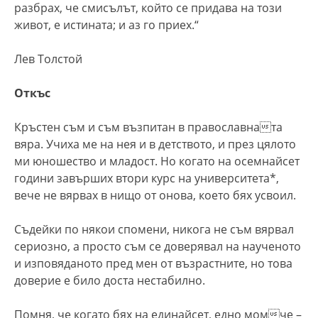
разбрах, че смисълът, който се придава на този
живот, е истината; и аз го приех.“
Лев Толстой
Откъс
Кръстен съм и съм възпитан в православната
вяра. Учиха ме на нея и в детството, и през цялото
ми юношество и младост. Но когато на осемнайсет
години завърших втори курс на университета*,
вече не вярвах в нищо от онова, което бях усвоил.
Съдейки по някои спомени, никога не съм вярвал
сериозно, а просто съм се доверявал на наученото
и изповяданото пред мен от възрастните, но това
доверие е било доста нестабилно.
Помня, че когато бях на единайсет, едно момче –