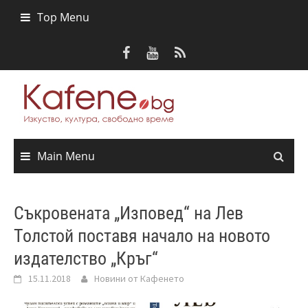
Skip
Top Menu
to
content
Main Menu
Съкровената „Изповед“ на Лев
Толстой поставя начало на новото
издателство „Кръг“
15.11.2018
Новини от Кафенето