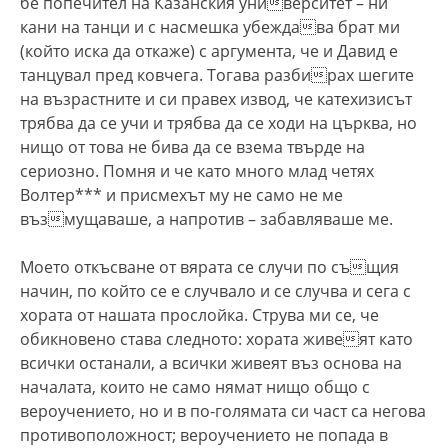
бе попечител на Казанския университет – ни
кани на танци и с насмешка убеждава брат ми
(който иска да откаже) с аргумента, че и Давид е
танцувал пред ковчега. Тогава разбирах шегите
на възрастните и си правех извод, че катехизисът
трябва да се учи и трябва да се ходи на църква, но
нищо от това не бива да се взема твърде на
сериозно. Помня и че като много млад четях
Волтер*** и присмехът му не само не ме
възмущаваше, а напротив – забавляваше ме.
Моето откъсване от вярата се случи по същия
начин, по който се е случвало и се случва и сега с
хората от нашата прослойка. Струва ми се, че
обикновено става следното: хората живеят като
всички останали, а всички живеят въз основа на
началата, които не само нямат нищо общо с
вероучението, но и в по-голямата си част са негова
противоположност; вероучението не попада в