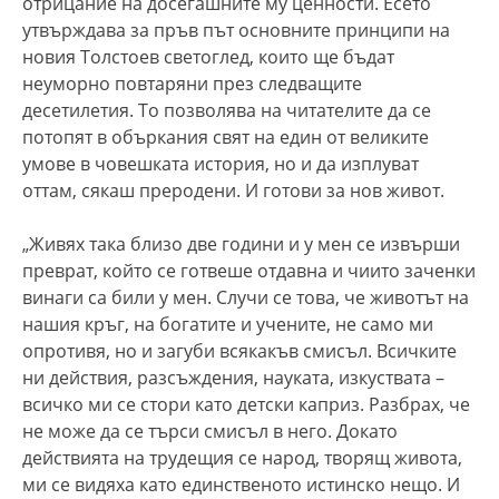
отрицание на досегашните му ценности. Есето
утвърждава за пръв път основните принципи на
новия Толстоев светоглед, които ще бъдат
неуморно повтаряни през следващите
десетилетия. То позволява на читателите да сe
потопят в объркания свят на един от великите
умове в човешката история, но и да изплуват
оттам, сякаш преродени. И готови за нов живот.
„Живях така близо две години и у мен се извърши
преврат, който се готвеше отдавна и чиито заченки
винаги са били у мен. Случи се това, че животът на
нашия кръг, на богатите и учените, не само ми
опротивя, но и загуби всякакъв смисъл. Всичките
ни действия, разсъждения, науката, изкуствата –
всичко ми се стори като детски каприз. Разбрах, че
не може да се търси смисъл в него. Докато
действията на трудещия се народ, творящ живота,
ми се видяха като единственото истинско нещо. И