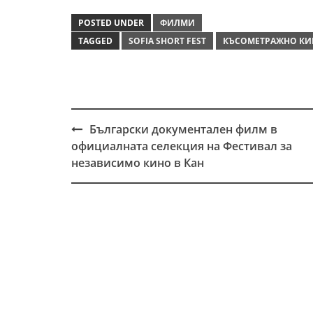
POSTED UNDER
ФИЛМИ
TAGGED
SOFIA SHORT FEST
КЪСОМЕТРАЖНО КИ
Български документален филм в
Post
официалната селекция на Фестивал за
navigation
независимо кино в Кан