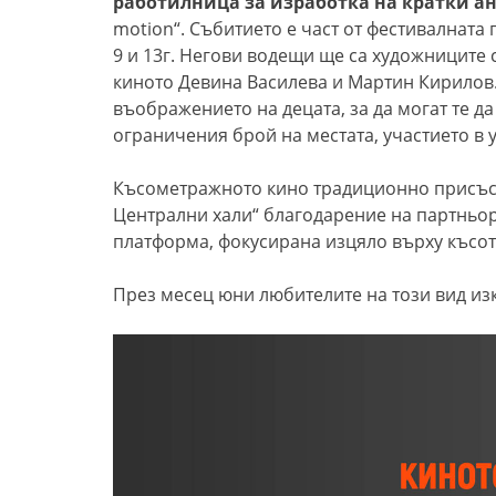
работилница за изработка на кратки 
motion“. Събитието е част от фестивалната
9 и 13г. Негови водещи ще са художниците 
киното Девина Василева и Мартин Кирилов. 
въображението на децата, за да могат те д
ограничения брой на местата, участието в 
Късометражното кино традиционно присъст
Централни хали“ благодарение на партньор
платформа, фокусирана изцяло върху късот
През месец юни любителите на този вид изк