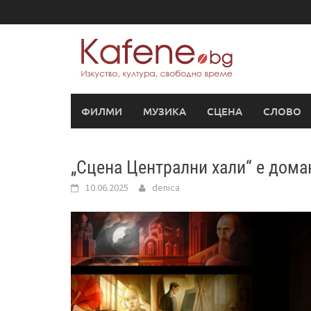
Skip
to
content
ФИЛМИ
МУЗИКА
СЦЕНА
СЛОВО
„Сцена Централни хали“ е домаки
10.06.2025
denica