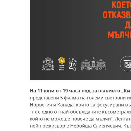
На 11 юни от 19 часа под заглавието „К
представени 5 филма на големи световни им
Норвегия и Канада, които са фокусирани в
тях е едно от най-обсъжданите късометражн
който не можеше повече да мълчи“. Лентат
нейн режисьор е Небойша Слиепчевич. Късо