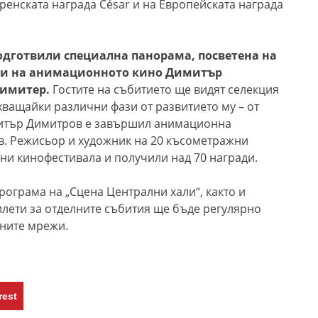
френската награда César и на Европейската награда
подготвили специална панорама, посветена на
ори на анимационното кино Димитър
нимитер.
Гостите на събитието ще видят селекция
хващайки различни фази от развитието му – от
митър Димитров е завършил анимационна
в. Режисьор и художник на 20 късометражни
ни кинофестивала и получили над 70 награди.
ограма на „Сцена Централни хали“, както и
илети за отделните събития ще бъде регулярно
лните мрежи.
rest