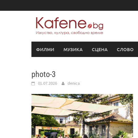
Skip
to
content
ФИЛМИ
МУЗИКА
СЦЕНА
СЛОВО
photo-3
01.07.2026
denica