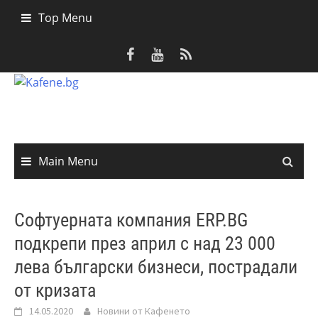
Skip
Top Menu
to
content
Main Menu
Софтуерната компания ERP.BG
подкрепи през април с над 23 000
лева български бизнеси, пострадали
от кризата
14.05.2020
Новини от Кафенето