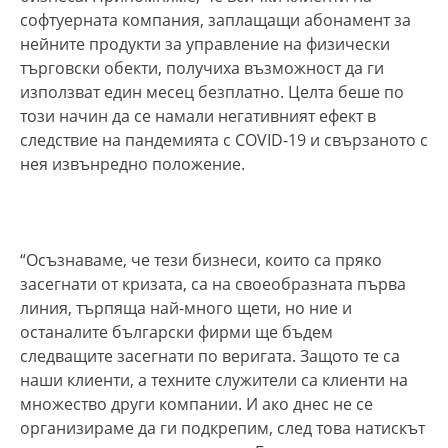
софтуерната компания, заплащащи абонамент за
нейните продукти за управление на физически
търговски обекти, получиха възможност да ги
използват един месец безплатно. Целта беше по
този начин да се намали негативният ефект в
следствие на пандемията с COVID-19 и свързаното с
нея извънредно положение.
“Осъзнаваме, че тези бизнеси, които са пряко
засегнати от кризата, са на своеобразната първа
линия, търпяща най-много щети, но ние и
останалите български фирми ще бъдем
следващите засегнати по веригата. Защото те са
наши клиенти, а техните служители са клиенти на
множество други компании. И ако днес не се
организираме да ги подкрепим, след това натискът