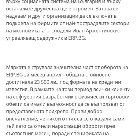
върху социалната система на България и върху
останалите дружества ще е огромен. Затова се
надявам и други организации да се включат в
подкрепа на фирмите от най-пострадалите сектори
на икономиката” – сподели Иван Аржентински,
управляващ съдружник в ERP.BG.
Мярката е струвала значителна част от оборота на
ERP.BG за месец април – общата стойност е
достигнала 23 500 лв., под формата на кредитни
известия. В рамките на този период всички клиенти
на софтуерния разработчик с физически търговски
обекти са имали възможност да се възползват от
предоставената подкрепа. Прави добро
впечатление, че някои от тях са се отказали сами,
тъй като са отчели нарастващи обороти през
съответния месец, поради спецификата на