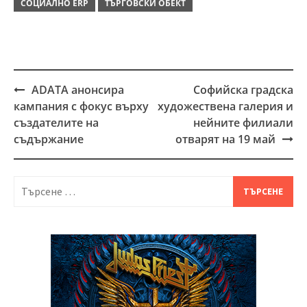
СОЦИАЛНО ERP
ТЪРГОВСКИ ОБЕКТ
ADATA анонсира
Софийска градска
Post
кампания с фокус върху
художествена галерия и
navigation
създателите на
нейните филиали
съдържание
отварят на 19 май
Търсене
за: