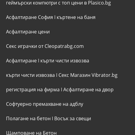
геймърски компютри с топ цени в Plasico.bg
Асфалтиране София
I
къртене на баня
Асфалтиране цени
Секс играчки от Cleopatrabg.com
Асфалтиране
I
кърти чисти извозва
кърти чисти извозва
I
Секс Магазин Vibrator.bg
регистрация на фирма
I
Асфалтиране на двор
Софтуерно премахване на адблу
Полагане на бетон
I
Восък за свещи
Щамповане на Бетон