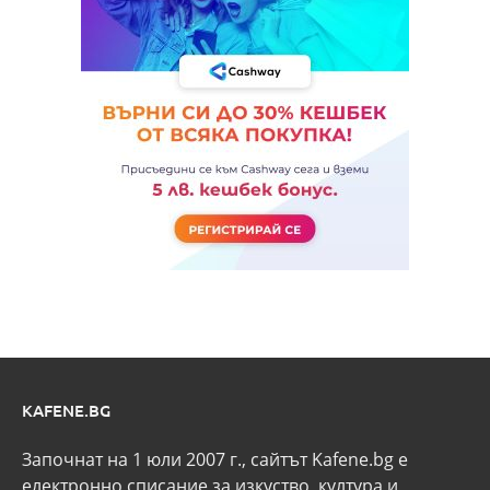
KAFENE.BG
Започнат на 1 юли 2007 г., сайтът Kafene.bg e
eлектронно списание за изкуство, култура и