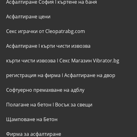
Асфалтиране София
I
къртене на баня
Асфалтиране цени
Секс играчки от Cleopatrabg.com
Асфалтиране
I
кърти чисти извозва
кърти чисти извозва
I
Секс Магазин Vibrator.bg
регистрация на фирма
I
Асфалтиране на двор
Софтуерно премахване на адблу
Полагане на бетон
I
Восък за свещи
Щамповане на Бетон
Фирма за асфалтиране