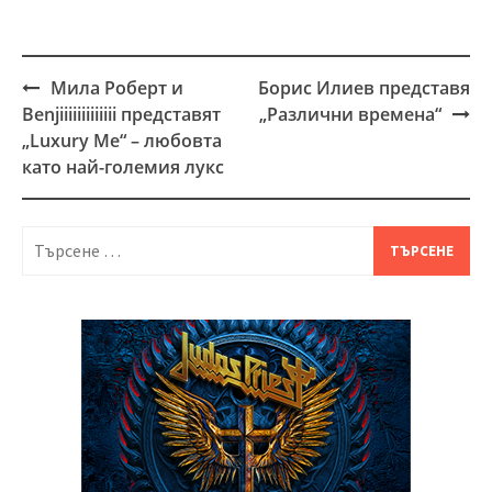
Мила Роберт и
Борис Илиев представя
Post
Benjiiiiiiiiiiiii представят
„Различни времена“
navigation
„Luxury Me“ – любовта
като най-големия лукс
Търсене
за: