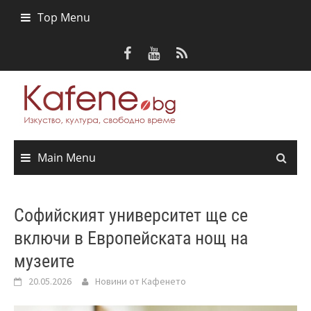
Skip
Top Menu
to
content
Main Menu
Софийският университет ще се
включи в Европейската нощ на
музеите
20.05.2026
Новини от Кафенето