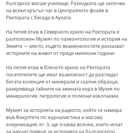
българско висше училище. Разходката ще започва
на всеки кръгъл час в Централното фоайе в
Ректората с беседа в Аулата.
На петия етаж в Северното крило на Ректората е
разположен Музеят по палеонтология и история на
Земята — място, където вкаменелостите разказват
историите на живот от преди милиони години.
На петия етаж в Южното крило на Ректората
посетителите ще имат възможност да разгледат
богата колекция от минерали и скални образци,
разкриваща тайните на земната кора в Музея по
минералогия, петрология и полезни изкопаеми.
Музеят за историята на радиото, който се намира
във Факултета по журналистика и масова
комуникация, ет. 3, ще очаква всички, които искат
да научат повече за историята на българското