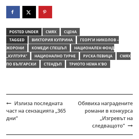
POSTED UNDER
СМЯХ
СЦЕНА
TAGGED
ВИКТОРИЯ КУПРИНА
ГЕОРГИ НИКОЛОВ –
ЖОРОНИ
КОМЕДИ СПЕШЪЛ
НАЦИОНАЛЕН ФОНД
„КУЛТУРА”
НАЦИОНАЛНО ТУРНЕ
РУСКА ПЕВИЦА
СМЯХ
ПО БЪЛГАРСКИ
СТЕНДЪП
ТРИОТО НЕМА К'ВО
Излиза последната
Обявиха наградените
Post
част на сензацията „365
романи в конкурса
navigation
дни“
„Изгревът на
следващото“