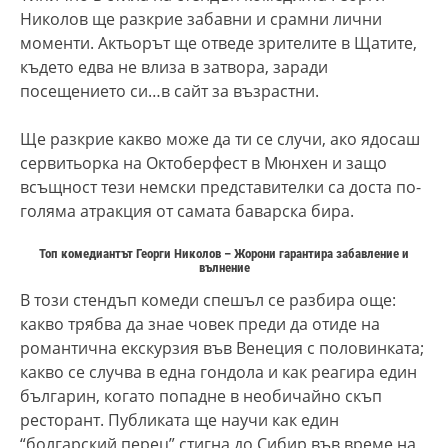
Николов ще разкрие забавни и срамни лични
моменти. Актьорът ще отведе зрителите в Щатите,
където едва не влиза в затвора, заради
посещението си…в сайт за възрастни.
Ще разкрие какво може да ти се случи, ако ядосаш
сервитьорка на Октоберфест в Мюнхен и защо
всъщност тези немски представителки са доста по-
голяма атракция от самата баварска бира.
Топ комедиантът Георги Николов – Жорони гарантира забавление и
вълнение
В този стендъп комеди спешъл се разбира още:
какво трябва да знае човек преди да отиде на
романтична екскурзия във Венеция с половинката;
какво се случва в една гондола и как реагира един
българин, когато попадне в необичайно скъп
ресторант. Публиката ще научи как един
“болгарский перец” стигна до Сибир във време на