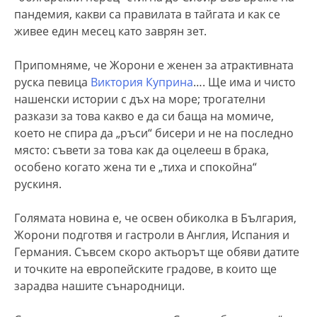
пандемия, какви са правилата в тайгата и как се
живее един месец като заврян зет.
Припомняме, че Жорони е женен за атрактивната
руска певица
Виктория Куприна
…. Ще има и чисто
нашенски истории с дъх на море; трогателни
разкази за това какво е да си баща на момиче,
което не спира да „ръси“ бисери и не на последно
място: съвети за това как да оцелееш в брака,
особено когато жена ти е „тиха и спокойна“
рускиня.
Голямата новина е, че освен обиколка в България,
Жорони подготвя и гастроли в Англия, Испания и
Германия. Съвсем скоро актьорът ще обяви датите
и точките на европейските градове, в които ще
зарадва нашите сънародници.