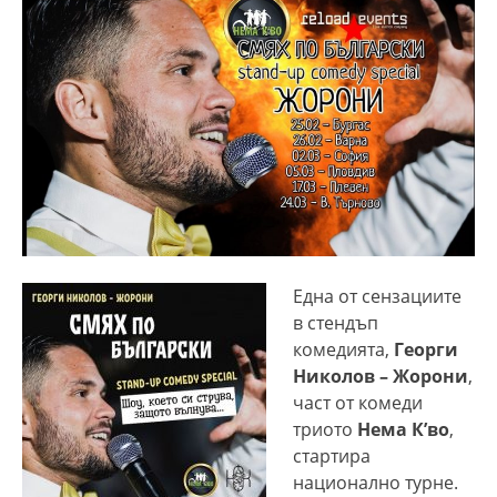
Една от сензациите
в стендъп
комедията,
Георги
Николов – Жорони
,
част от комеди
триото
Нема К’во
,
стартира
национално турне.