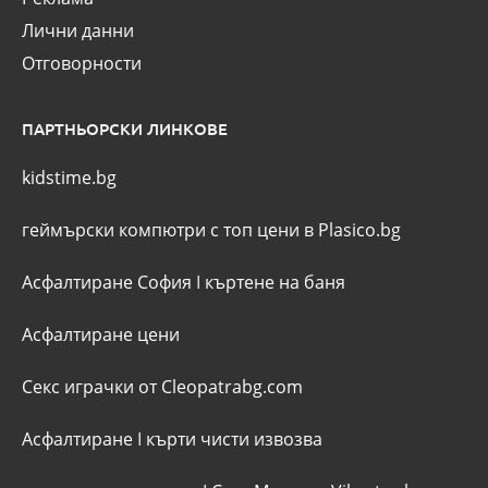
Лични данни
Отговорности
ПАРТНЬОРСКИ ЛИНКОВЕ
kidstime.bg
геймърски компютри с топ цени в Plasico.bg
Асфалтиране София
I
къртене на баня
Асфалтиране цени
Секс играчки от Cleopatrabg.com
Асфалтиране
I
кърти чисти извозва