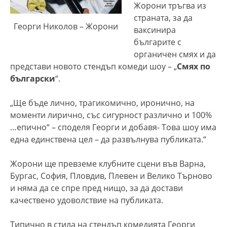
Жорони тръгва из
страната, за да
Георги Николов – Жорони
ваксинира
българите с
органичен смях и да
представи новото стендъп комеди шоу – „
Смях по
български
“.
„Ще бъде лично, трагикомично, иронично, на
моменти лирично, със сигурност различно и 100%
…епично“ – споделя Георги и добавя- Това шоу има
една единствена цел – да развълнува публиката.“
Жорони ще превземе клубните сцени във Варна,
Бургас, София, Пловдив, Плевен и Велико Търново
и няма да се спре пред нищо, за да достави
качествено удоволствие на публиката.
Типично в стила на стендъп комедията Георги