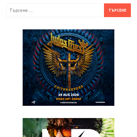
Търсене
за: