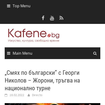
Skip
Top Menu
to
content
Main Menu
„Смях по български” с Георги
Николов – Жорони, тръгва на
национално турне
18.02.2022
Directo