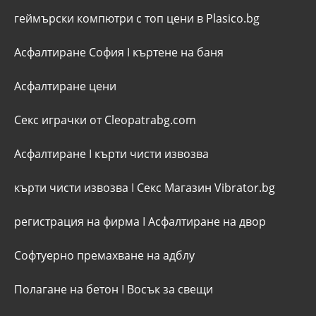
геймърски компютри с топ цени в Plasico.bg
Асфалтиране София
I
къртене на баня
Асфалтиране цени
Секс играчки от Cleopatrabg.com
Асфалтиране
I
кърти чисти извозва
кърти чисти извозва
I
Секс Магазин Vibrator.bg
регистрация на фирма
I
Асфалтиране на двор
Софтуерно премахване на адблу
Полагане на бетон
I
Восък за свещи