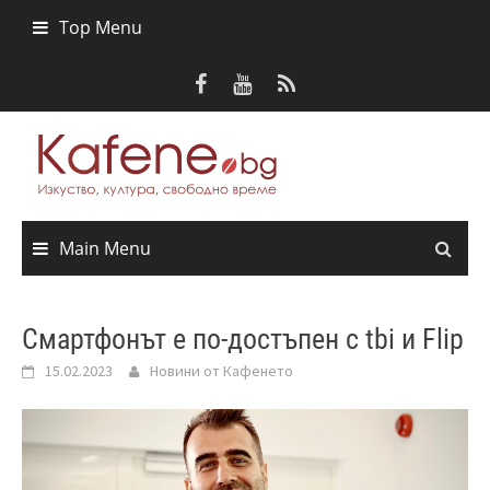
Skip
Top Menu
to
content
Main Menu
Смартфонът е по-достъпен с tbi и Flip
15.02.2023
Новини от Кафенето