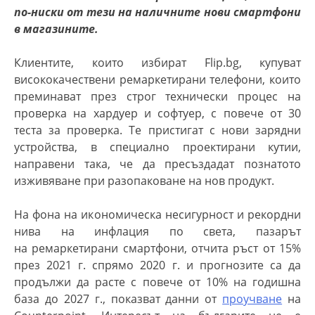
по-ниски от тези на наличните нови смартфони
в магазините.
Клиентите, които избират Flip.bg, купуват
висококачествени ре
маркетирани
телефони, които
преминават през строг технически процес на
проверка на хардуер и софтуер, с повече от 30
теста за проверка. Те пристигат с нови зарядни
устройства, в специално проектирани кутии,
направени така, че да пресъздадат познатото
изживяване при разопаковане на нов продукт.
На фона на икономическа несигурност и рекордни
нива на инфлация по света, пазарът
на
ремаркетирани
смартфони, отчита ръст от 15%
през 2021 г. спрямо 2020 г. и прогнозите са да
продължи да расте с повече от 10% на годишна
база до 2027 г., показват данни от
проучване
на