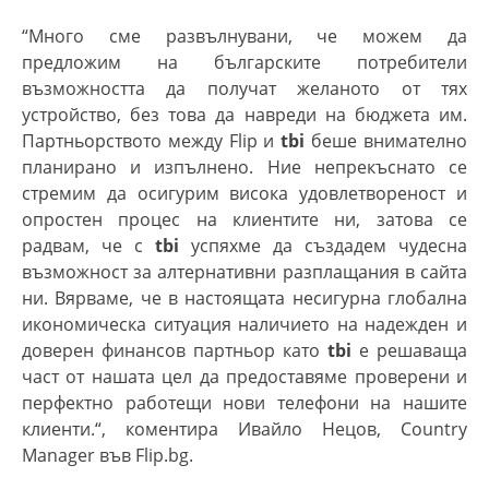
“
Много сме развълнувани, че можем да
предложим на българските потребители
възможността да получат желаното от тях
устройство, без това да навреди на бюджета им.
Партньорството между Flip и
tbi
беше внимателно
планирано и изпълнено. Ние непрекъснато се
стремим да осигурим висока удовлетвореност и
опростен процес на клиентите ни, затова се
радвам, че с
tbi
успяхме да създадем чудесна
възможност за алтернативни разплащания в сайта
ни. Вярваме, че в настоящата несигурна глобална
икономическа ситуация наличието на надежден и
доверен финансов партньор като
tbi
е решаваща
част от нашата цел да предоставяме проверени и
перфектно работещи нови телефони на нашите
клиенти.“, коментира Ивайло Нецов, Country
Manager във Flip.bg.