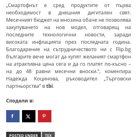
„
Смартофнът е сред продуктите от първа
необходимост в днешния дигитален свят.
Месечният бюджет на мнозина обаче не позволява
закупуването на нов модел, отговарящ на
последните технологични новости, заради
високата инфлацията през последната година.
Благодарение на сътрудничеството ни с Flip.bg
българите вече могат да купят желаният смартфон
на атрактивна цена сега и да го платят по-късно –
на до 48 равни месечни вноски.“, коментира
Надежда Коцинова, ръководител „Търговски
партньорства“ в
tbi
.
Сподели в:
POSTED UNDER
ТЕХ