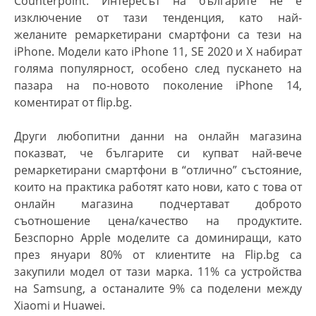
Counterpoint. Интересът на българите не е
изключение от тази тенденция, като най-
желаните
ремаркетирани
смартфони са тези на
iPhone. Модели като iPhone 11, SE 2020 и X набират
голяма популярност, особено след пускането на
пазара на по-новото поколение iPhone 14,
коментират от flip.bg.
Други любопитни данни на онлайн магазина
показват, че българите си купват най-вече
ремаркетирани смартфони в “отлично” състояние,
които на практика работят като нови, като с това от
онлайн магазина подчертават доброто
съотношение цена/качество на продуктите.
Безспорно Apple моделите са доминиращи, като
през януари 80% от клиентите на Flip.bg са
закупили модел от тази марка. 11% са устройства
на Samsung, а останалите 9% са поделени между
Xiaomi и Huawei.