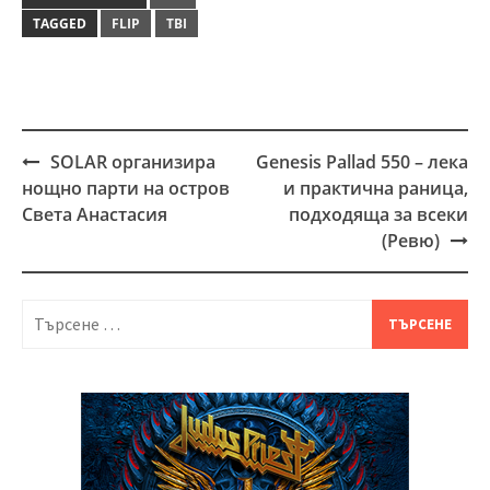
TAGGED
FLIP
TBI
SOLAR организира
Genesis Pallad 550 – лека
Post
нощно парти на остров
и практична раница,
navigation
Света Анастасия
подходяща за всеки
(Ревю)
Търсене
за: