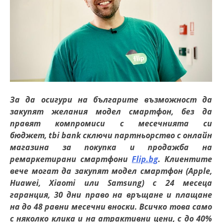
За да осигури на българите възможност да
закупят желания модел смартфон, без да
правят компромиси с месечнията си
бюджет,
tbi
bank
сключи партньорство с онлайн
магазина за покупка и продажба на
ре
маркетирани
смартфони
Flip.bg
. Клиентите
вече могат да закупят модел смартфон (Apple,
Huawei, Xiaomi или Samsung) с 24 месеца
гаранция, 30 дни право на връщане и плащане
на
до
48 равни
месечни
вноски. Всичко това само
с няколко клика и на атрактивни цени, с до 40%