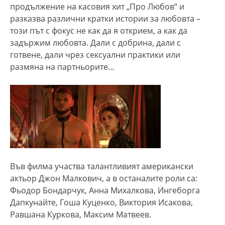
продължение на касовия хит „Про Любов“ и
разказва различни кратки истории за любовта –
този път с фокус не как да я открием, а как да
задържим любовта. Дали с добрина, дали с
готвене, дали чрез сексуални практики или
размяна на партньорите…
Във филма участва талантливият американски
актьор Джон Малкович, а в останалите роли са:
Фьодор Бондарчук, Анна Михалкова, Ингеборга
Дапкунайте, Гоша Куценко, Виктория Исакова,
Равшана Куркова, Максим Матвеев.