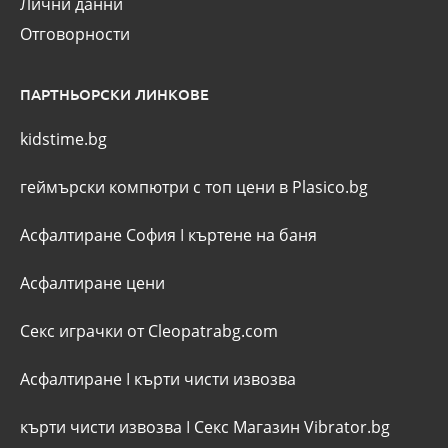
Лични данни
Отговорности
ПАРТНЬОРСКИ ЛИНКОВЕ
kidstime.bg
геймърски компютри с топ цени в Plasico.bg
Асфалтиране София
I
къртене на баня
Асфалтиране цени
Секс играчки от Cleopatrabg.com
Асфалтиране
I
кърти чисти извозва
кърти чисти извозва
I
Секс Магазин Vibrator.bg