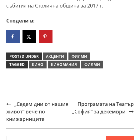
събития на Столична община за 2017 г.
Сподели в:
POSTED UNDER
АКЦЕНТИ
ФИЛМИ
TAGGED
КИНО
КИНОМАНИЯ
ФИЛМИ
„Седем дни от нашия
Програмата на Театър
Post
живот“ вече по
„София“ за декември
navigation
книжарниците
Търсене