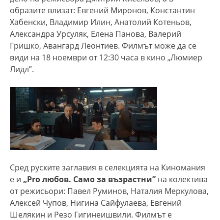
образите влизат: Евгений Миронов, Константин
Хабенски, Владимир Илин, Анатолий Котеньов,
Александра Урсуляк, Елена Панова, Валерий
Гришко, Авангард Леонтиев. Филмът може да се
види на 18 ноември от 12:30 часа в кино „Люмиер
Лидл”.
Сред руските заглавия в селекцията на Киномания
е и
„Pro любов. Само за възрастни”
на колектива
от режисьори: Павел Руминов, Наталия Меркулова,
Алексей Чупов, Нигина Сайфулаева, Евгений
Шелякин и Резо Гигинеишвили. Филмът е