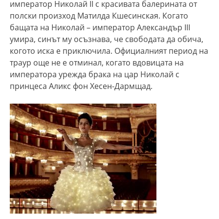
император Николай II с красивата балерината от
полски произход Матилда Кшесинская. Когато
бащата на Николай – император Александър III
умира, синът му осъзнава, че свободата да обича,
когото иска е приключила. Официалният период на
траур още не е отминал, когато вдовицата на
императора урежда брака на цар Николай с
принцеса Аликс фон Хесен-Дармщад.