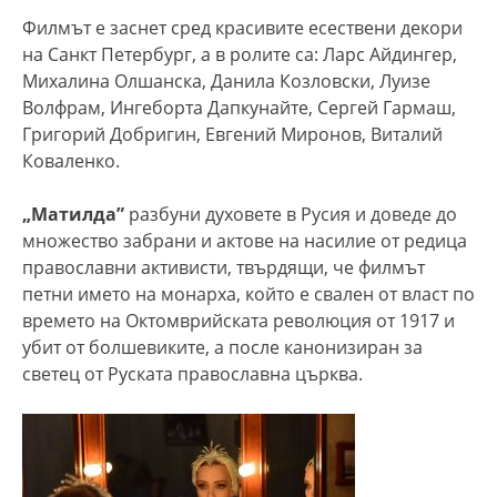
Филмът е заснет сред красивите есествени декори
на Санкт Петербург, а в ролите са: Ларс Айдингер,
Михалина Олшанска, Данила Козловски, Луизе
Волфрам, Ингеборта Дапкунайте, Сергей Гармаш,
Григорий Добригин, Евгений Миронов, Виталий
Коваленко.
„Матилда”
разбуни духовете в Русия и доведе до
множество забрани и актове на насилие от редица
православни активисти, твърдящи, че филмът
петни името на монарха, който е свален от власт по
времето на Октомврийската революция от 1917 и
убит от болшевиките, а после канонизиран за
светец от Руската православна църква.