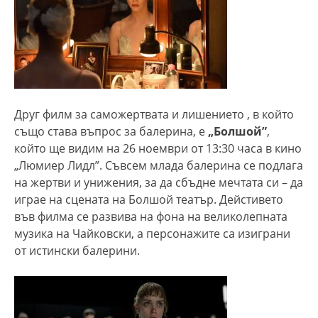
Друг филм за саможертвата и лишението , в който
също става въпрос за балерина, е
„Болшой”
,
който ще видим на 26 ноември от 13:30 часа в кино
„Люмиер Лидл”. Съвсем млада балерина се подлага
на жертви и унижения, за да сбъдне мечтата си – да
играе на сцената на Болшой театър. Дейстивето
във филма се развива на фона на великолепната
музика на Чайковски, а персонажите са изиграни
от истински балерини.