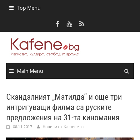
Skip
Top Menu
to
content
Main Menu
Скандалният „Матилда” и още три
интригуващи филма са руските
предложения на 31-та киномания
08.11.2017
Новини от Кафенето