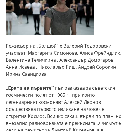
Режисьор на „Болшой” е Валерий Тодоровски,
участват: Маргарита Симонова, Алиса Фрейндлих,
Валентина Теличкина , Александър Домогаров,
Анна Исаева , Никола льо Риш, Андрей Сорокин ,
Ирина Савицкова.
„Ерата на първите”
пък разказва за съветския
космически полет от 1965 г., при който
легендарният космонавт Алексей Леонов
осъществява първото излизане на човек в
открития Космос. Всичко сякаш върви по план, но
внезапно радиовръзката е прекъсната…Филмът е
дело на режисьора Дмитрий Кисельов, а в