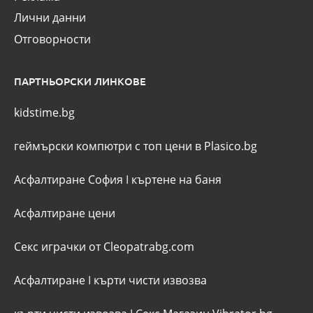
Лични данни
Отговорности
ПАРТНЬОРСКИ ЛИНКОВЕ
kidstime.bg
геймърски компютри с топ цени в Plasico.bg
Асфалтиране София
I
къртене на баня
Асфалтиране цени
Секс играчки от Cleopatrabg.com
Асфалтиране
I
кърти чисти извозва