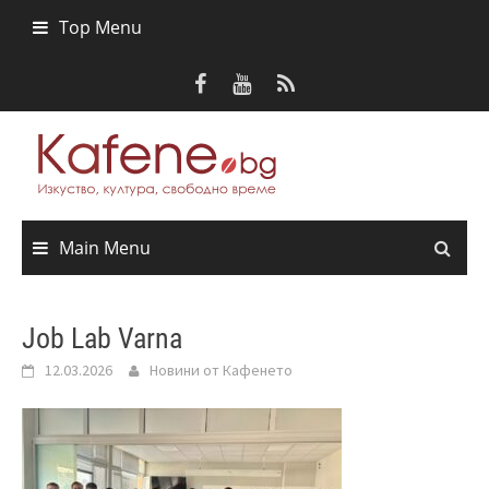
Skip
Top Menu
to
content
Main Menu
Job Lab Varna
12.03.2026
Новини от Кафенето