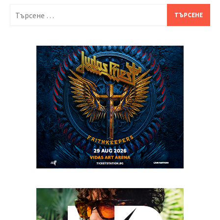
Търсене
за: