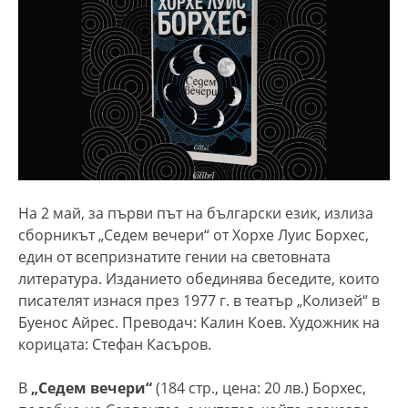
На 2 май, за първи път на български език, излиза
сборникът „Седем вечери“ от Хорхе Луис Борхес,
един от всепризнатите гении на световната
литература. Изданието обединява беседите, които
писателят изнася през 1977 г. в театър „Колизей“ в
Буенос Айрес. Преводач: Калин Коев. Художник на
корицата: Стефан Касъров.
В
„Седем вечери“
(184 стр., цена: 20 лв.) Борхес,