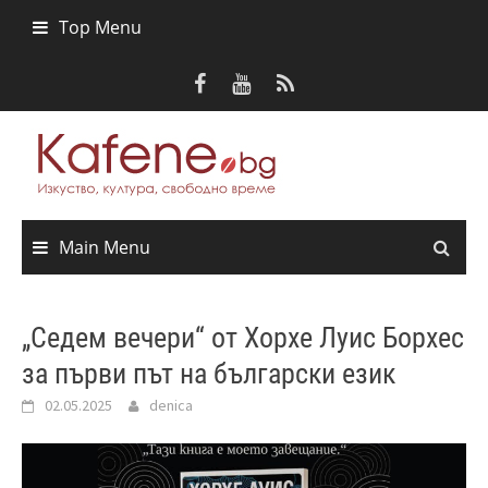
Skip
Top Menu
to
content
Main Menu
„Седем вечери“ от Хорхе Луис Борхес
за първи път на български език
02.05.2025
denica