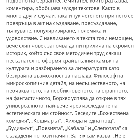
подобно на Сервантес, е читател, който разказва,
коментира, обобщава чужди текстове. Както в
много други случаи, така и тук четенето при него се
превръща в акт на създаване, пресъздаване,
тълкуване, популяризиране, полемика и
удоволствие. С навлизането в текста този немощен,
вече сляп човек започва да ни прилича на скромен
историк, който със своя методичен труд сякаш
несъзнателно оформя крайъгълния камък на
културата и разбирането за литературата като
безкрайна възможност за наслада. Философ на
микроскопичния детайл, на несъщественото, на
неочакваното, на необикновеното, на странното,
на фантастичното, Борхес успява да открие в тях
универсалното, най-вече чрез изследване на
естетическата им стойност. Беседите „Божествена
комедия“, „Кошмарът“, „Хиляда и една нощ“,
„Будизмът“, „Поезията“, „Кабала“ и „Слепотата“ са
създадени по този начин. За тях сам казва: „Не е