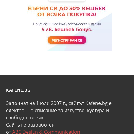
KAFENE.BG
Започнат на 1 юли 2007 г., сайтът Kafene.bg e
eлектронно списание за изкуство, култура и
свободно време.
Сайтът е разработен
от
ABC Design & Communication