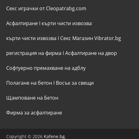
Секс играчки от Cleopatrabg.com
Асфалтиране
I
кърти чисти извозва
кърти чисти извозва
I
Секс Магазин Vibrator.bg
регистрация на фирма
I
Асфалтиране на двор
Софтуерно премахване на адблу
Полагане на бетон
I
Восък за свещи
Щамповане на Бетон
Фирма за асфалтиране
Copyright © 2026
Kafene.bg
.