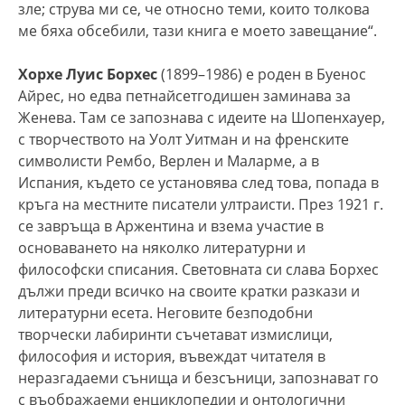
зле; струва ми се, че относно теми, които толкова
ме бяха обсебили, тази книга е моето завещание“.
Xорхе Луис Борхес
(1899–1986) е роден в Буенос
Айрес, но едва петнайсетгодишен заминава за
Женева. Там се запознава с идеите на Шопенхауер,
с творчеството на Уолт Уитман и на френските
символисти Рембо, Верлен и Маларме, а в
Испания, където се установява след това, попада в
кръга на местните писатели ултраисти. През 1921 г.
се завръща в Аржентина и взема участие в
основаването на няколко литературни и
философски списания. Световната си слава Борхес
дължи преди всичко на своите кратки разкази и
литературни есета. Неговите безподобни
творчески лабиринти съчетават измислици,
философия и история, въвеждат читателя в
неразгадаеми сънища и безсъници, запознават го
с въображаеми енциклопедии и онтологични