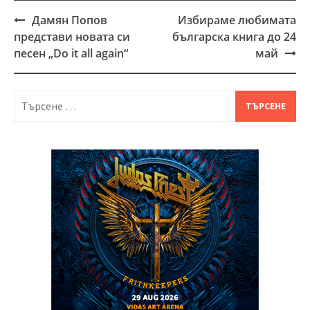
Дамян Попов
Избираме любимата
Post
представи новата си
българска книга до 24
navigation
песен „Do it all again“
май
Търсене
за: