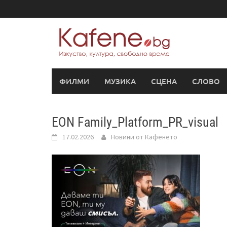
Skip
to
content
ФИЛМИ
МУЗИКА
СЦЕНА
СЛОВО
EON Family_Platform_PR_visual
17.02.2026
Новини от Кафенето