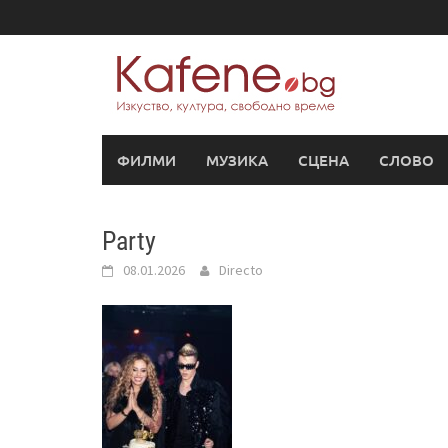
Skip
to
content
ФИЛМИ
МУЗИКА
СЦЕНА
СЛОВО
Party
08.01.2026
Directo