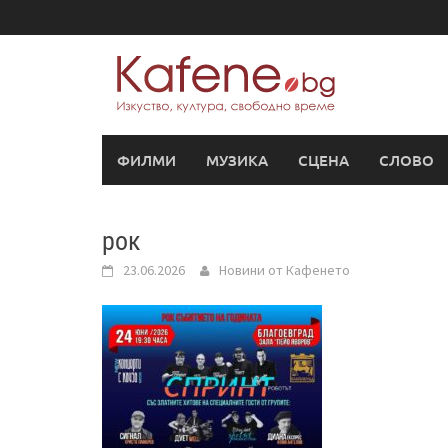
Skip
to
content
ФИЛМИ
МУЗИКА
СЦЕНА
СЛОВО
рок
23.06.2026
Новини от Кафенето