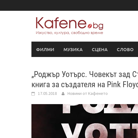
Skip
to
content
ФИЛМИ
МУЗИКА
СЦЕНА
СЛОВО
„Роджър Уотърс. Човекът зад С
книга за създателя на Pink Floy
17.05.2018
Новини от Кафенето