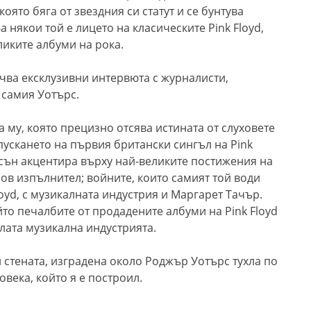
която бяга от звездния си статут и се бунтува
а някои той е лицето на класическите Pink Floyd,
еликите албуми на рока.
чва ексклузивни интервюта с журналисти,
 самия Уотърс.
му, която прецизно отсява истината от слуховете
 пускането на първия британски сингъл на Pink
псън акцентира върху най-великите постижения на
солов изпълнител; войните, които самият той води
loyd, с музикалната индустрия и Маргарет Тачър.
то печалбите от продадените албуми на Pink Floyd
ялата музикална индустрията.
 стената, изградена около Роджър Уотърс тухла по
овека, който я е построил.