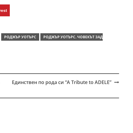
rest
РОДЖЪР УОТЪРС
РОДЖЪР УОТЪРС. ЧОВЕКЪТ ЗАД
а
Единствен по рода си “A Tribute to ADELE”