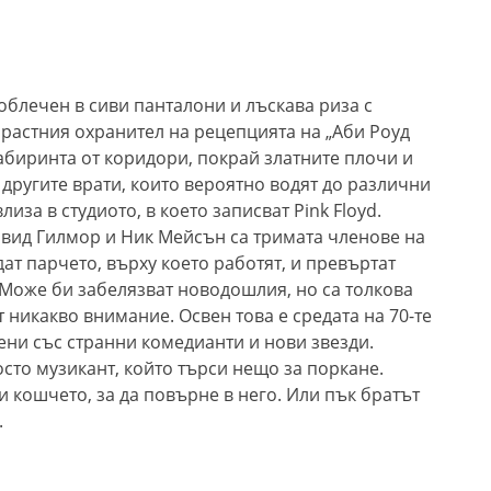
облечен в сиви панталони и лъскава риза с
растния охранител на рецепцията на „Аби Роуд
абиринта от коридори, покрай златните плочи и
й другите врати, които вероятно водят до различни
иза в студиото, в което записват Pink Floyd.
йвид Гилмор и Ник Мейсън са тримата членове на
дат парчето, върху което работят, и превъртат
. Може би забелязват новодошлия, но са толкова
 никакво внимание. Освен това е средата на 70-те
ени със странни комедианти и нови звезди.
сто музикант, който търси нещо за поркане.
и кошчето, за да повърне в него. Или пък братът
.