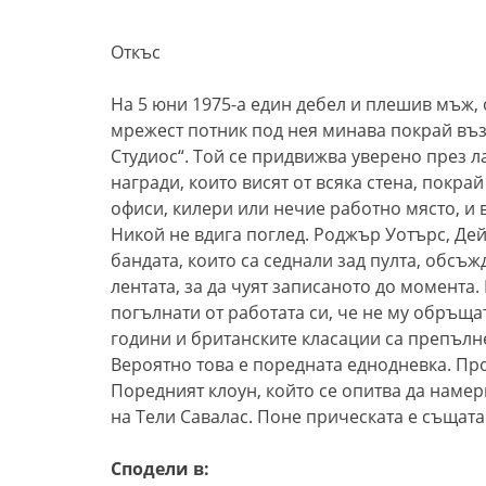
*********
Откъс
На 5 юни 1975-а един дебел и плешив мъж, 
мрежест потник под нея минава покрай въз
Студиос“. Той се придвижва уверено през л
награди, които висят от всяка стена, покра
офиси, килери или нечие работно място, и вл
Никой не вдига поглед. Роджър Уотърс, Де
бандата, които са седнали зад пулта, обсъж
лентата, за да чуят записаното до момента
погълнати от работата си, че не му обръщат
години и британските класации са препълн
Вероятно това е поредната еднодневка. Про
Поредният клоун, който се опитва да намер
на Тели Савалас. Поне прическата е същата
Сподели в: