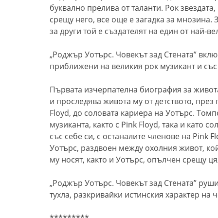
буквално прелива от таланти. Рок звездата, 
срещу него, все още е загадка за мнозина. З
за други той е създателят на един от най-в
„Роджър Уотърс. Човекът зад Стената” вклю
приближени на великия рок музикант и със
Първата изчерпателна биография за живота 
и проследява живота му от детството, през
Floyd, до соловата кариера на Уотърс. Том
музиканта, както с Pink Floyd, така и като 
със себе си, с останалите членове на Pink F
Уотърс, раздвоен между охолния живот, кой
му носят, както и Уотърс, опълчен срещу ц
„Роджър Уотърс. Човекът зад Стената” руши
тухла, разкривайки истинския характер на ч