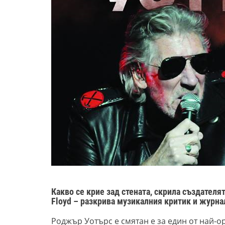
Какво се крие зад стената, скрила създателя
Floyd – разкрива музикалния критик и журн
Роджър Уотърс е смятан е за един от най-о