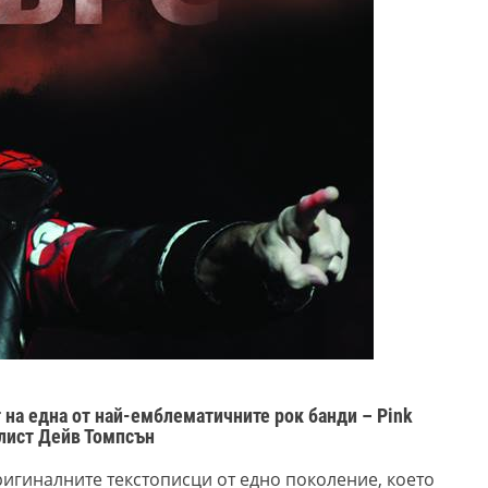
т на една от най-емблематичните рок банди – Pink
алист Дейв Томпсън
ригиналните текстописци от едно поколение, което