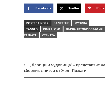
Facebook
Twitter
Pinte
POSTED UNDER
ЗА ЧЕТЕНЕ
МУЗИКА
TAGGED
PINK FLOYD
ПЪРВА АВТОБИОГРАФИЯ
СТЕНАТА
СТЕНАТА
„Девици и чудовища“ – представяне н
Post
сборник с пиеси от Жолт Пожаги
navigation