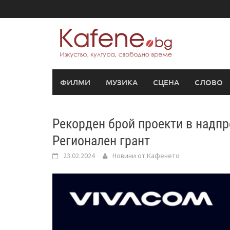
Skip
to
content
ФИЛМИ
МУЗИКА
СЦЕНА
СЛОВО
Рекорден брой проекти в надпр
Регионален грант
23.02.2024
Новини от Кафенето