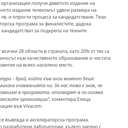
 организации получи деветото издание на
еното издание телекомът удвои размера на
 лв. и опрости процеса за кандидатстване. Тези
торска програма за финалистите, дадоха
кандидатстват за подкрепа на техните
всички 28 области в страната, като 20% от тях са
приносът към качественото образование и чистата
звитие на всяко населено място.
тури – брой, който към онзи момент беше
инаха очакванията ни. За нас това е знак, че
авихме в програмата, отговарят в по-голяма
анските организации“,
коментира Елица
кации във Vivacom.
се въвежда и акселераторска програма.
 разработени лаборатории, където заедно с