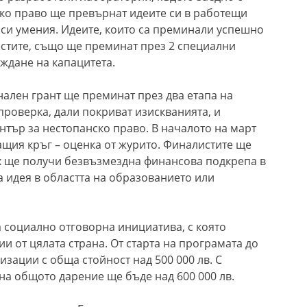
ско право ще превърнат идеите си в работещи
си умения. Идеите, които са преминали успешно
истите, също ще преминат през 2 специални
ждане на капацитета.
нален грант ще преминат през два етапа на
роверка, дали покриват изискванията, и
нтър за нестопанско право. В началото на март
ащия кръг – оценка от журито. Финалистите ще
 тях ще получи безвъзмездна финансова подкрепа в
та идея в областта на образованието или
 социално отговорна инициатива, с която
 от цялата страна. От старта на програмата до
изации с обща стойност над 500 000 лв. С
ина общото дарение ще бъде над 600 000 лв.