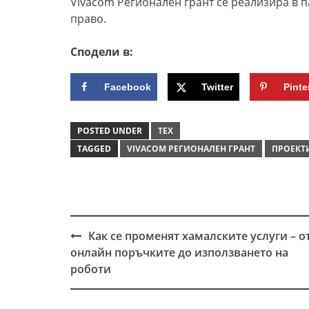
Vivacom Регионален грант се реализира в 
право.
Сподели в:
Facebook
Twitter
Pinte
POSTED UNDER
ТЕХ
TAGGED
VIVACOM РЕГИОНАЛЕН ГРАНТ
ПРОЕКТ
Как се променят хамалските услуги – о
Post
онлайн поръчките до използването на
navigation
роботи