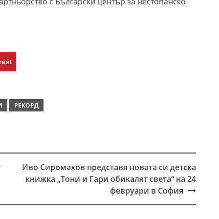
партньорство с Български център за нестопанско
rest
И
РЕКОРД
т
Иво Сиромахов представя новата си детска
книжка „Тони и Гари обикалят света“ на 24
февруари в София