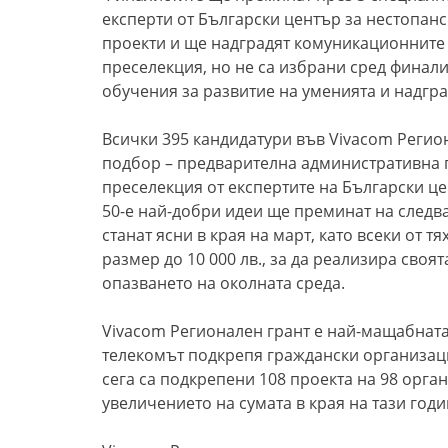
експерти от Български център за нестопан
проекти и ще надградят комуникационните 
преселекция, но не са избрани сред финал
обучения за развитие на уменията и надгра
Всички 395 кандидатури във Vivacom Регио
подбор – предварителна административна п
преселекция от експертите на Български це
50-е най-добри идеи ще преминат на следв
станат ясни в края на март, като всеки от
размер до 10 000 лв., за да реализира своя
опазването на околната среда.
Vivacom Регионален грант е най-мащабната
телекомът подкрепя граждански организации
сега са подкрепени 108 проекта на 98 орган
увеличението на сумата в края на тази год