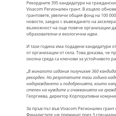
Рекордните 395 кандидатури на граждански
Vivacom Регионален грант. В изцяло обнов
грантовете, увеличи общия фонд на 100 000
новости, заедно с въвеждането на акселера
възможност на още повече организации да 
образователни и екологични идеи.
И тази година има подадени кандидатури от 
от организации от села. Това доказва, че 
околна среда са ключови за устойчивото ра
„
В миналото издание получихме 360 кандида
рекорден. Но резултатите тази година надм
надграждането и подобренията, които напр
степен на нуждите и очакванията на гражд
Георгиева, директор Корпоративни комуни
За пръв път във Vivacom Регионален грант 
Финалистите ще преминат през 3 специално