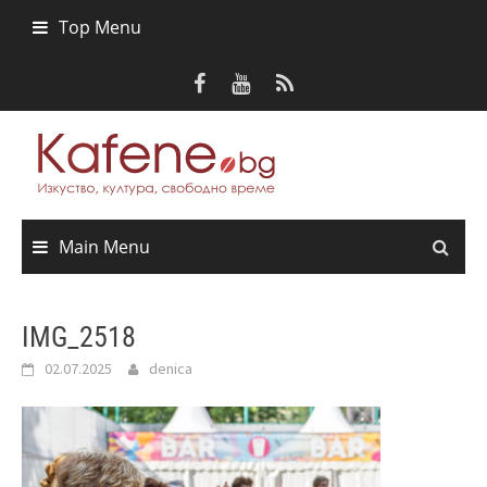
Skip
Top Menu
to
content
Main Menu
IMG_2518
02.07.2025
denica