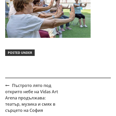
POSTED UNDER
Пъстрото лято под
Post
открито небе на Vidas Art
navigation
Arena продължава:
театър, музика и смях в
сърцето на София