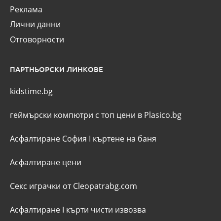
Реклама
Лични данни
Отговорности
ПАРТНЬОРСКИ ЛИНКОВЕ
kidstime.bg
геймърски компютри с топ цени в Plasico.bg
Асфалтиране София
I
къртене на баня
Асфалтиране цени
Секс играчки от Cleopatrabg.com
Асфалтиране
I
кърти чисти извозва