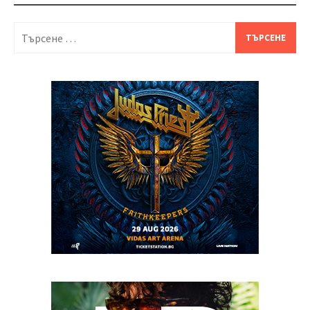
Търсене
за: