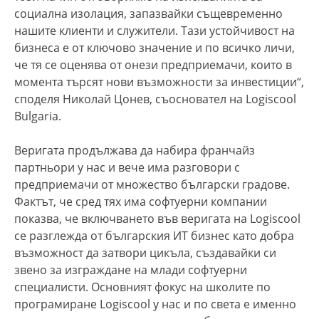
социална изолация, запазвайки същевременно
нашите клиенти и служители. Тази устойчивост на
бизнеса е от ключово значение и по всичко личи,
че тя се оценява от онези предприемачи, които в
момента търсят нови възможности за инвестиции“,
споделя Николай Цонев, съосновател на Logiscool
Bulgaria.
Веригата продължава да набира франчайз
партньори у нас и вече има разговори с
предприемачи от множество български градове.
Фактът, че сред тях има софтуерни компании
показва, че включването във веригата на Logiscool
се разглежда от българския ИТ бизнес като добра
възможност да затвори цикъла, създавайки си
звено за изграждане на млади софтуерни
специалисти. Основният фокус на школите по
програмиране Logiscool у нас и по света е именно