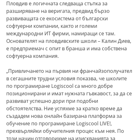
Пловдив е логичната следваща стъпка за
разширяване на веригата, предвид бързо
развиващата се екосистема от български
софтуерни компании, както и големи
международни ИТ фирми, намиращи се там.
Основателят на пловдивските школи – Калин Диев,
е предприемач с опит в бранша и има собствена
софтуерна компания.
„Привличането на първия ни франчайзополучател
в сегашните трудни условия показва, че школите
по програмиране Logiscool са много добре
позиционирани и имат нужната гъвкавост, за да се
развиват успешно дори при подобни
обстоятелства. Ние успяхме за кратко време да
създадем нова онлайн базирана платформа за
обучение по програмиране Logiscool LIVE!,
прехвърляйки обучителния процес към нея. По
този начин отговорихме на изискванията за