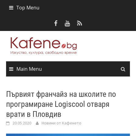
Skip
Top Menu
to
content
Main Menu
Първият франчайз на школите по
програмиране Logiscool отваря
врати в Пловдив
20.05.2020
Новини от Кафенето