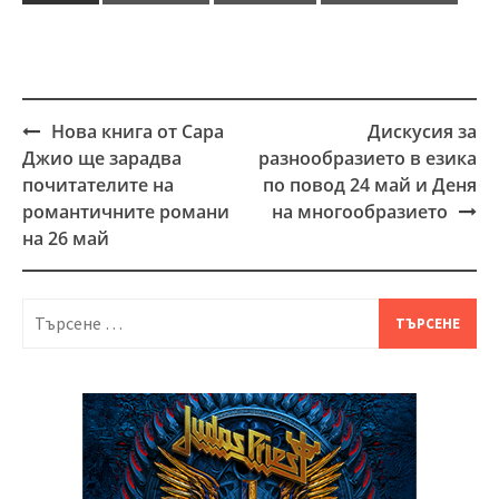
Нова книга от Сара
Дискусия за
Post
Джио ще зарадва
разнообразието в езика
navigation
почитателите на
по повод 24 май и Деня
романтичните романи
на многообразието
на 26 май
Търсене
за: