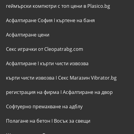
геймърски компютри с топ цени в Plasico.bg
Асфалтиране София
I
къртене на баня
Асфалтиране цени
Секс играчки от Cleopatrabg.com
Асфалтиране
I
кърти чисти извозва
кърти чисти извозва
I
Секс Магазин Vibrator.bg
регистрация на фирма
I
Асфалтиране на двор
Софтуерно премахване на адблу
Полагане на бетон
I
Восък за свещи