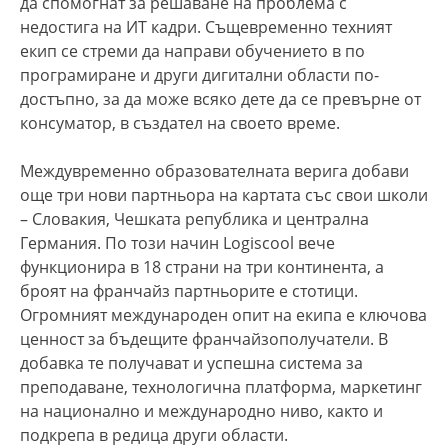
да спомогнат за решаване на проблема с
недостига на ИТ кадри. Същевременно техният
екип се стреми да направи обучението в по
програмиране и други дигитални области по-
достъпно, за да може всяко дете да се превърне от
консуматор, в създател на своето време.
Междувременно образователната верига добави
още три нови партньора на картата със свои школи
– Словакия, Чешката република и централна
Германия. По този начин Logiscool вече
функционира в 18 страни на три континента, а
броят на франчайз партньорите е стотици.
Огромният международен опит на екипа е ключова
ценност за бъдещите франчайзополучатели. В
добавка те получават и успешна система за
преподаване, технологична платформа, маркетинг
на национално и международно ниво, както и
подкрепа в редица други области.