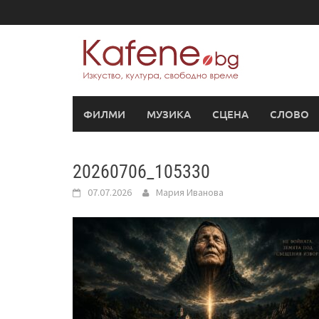
Skip
to
content
ФИЛМИ
МУЗИКА
СЦЕНА
СЛОВО
20260706_105330
07.07.2026
Мария Иванова