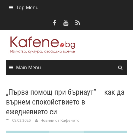
Skip
Top Menu
to
content
Main Menu
„Първа помощ при бърнаут“ – как да
върнем спокойствието в
ежедневието си
09.02.2026
Новини от Кафенето