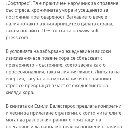
„Софтпрес“. Тя е практичен наръчник за справяне
със стреса, хроничната умора и усещането за
постоянна претовареност. Заглавието вече е
налично както в книжарниците в цялата страна,
така и онлайн с 10% отстъпка на www.soft-
press.com.
В условията на забързано ежедневие и високи
изисквания все повече хора се сблъскват с
прегарянето – състояние, което засяга както
професионалния, така и личния живот. Липсата на
енергия, загубата на мотивация и постоянният
стрес се превръщат в част от ежедневието на
хиляди хора.
В книгата си Емили Балестерос предлага конкретни
и лесни за прилагане стратегии, с които читателите
могат да разпознаят ранните признаци на
прегаряне и да направят реални промени в начина