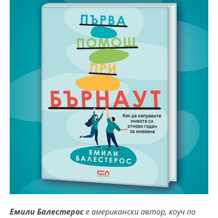
Емили Балестерос
е американски автор
,
коуч по