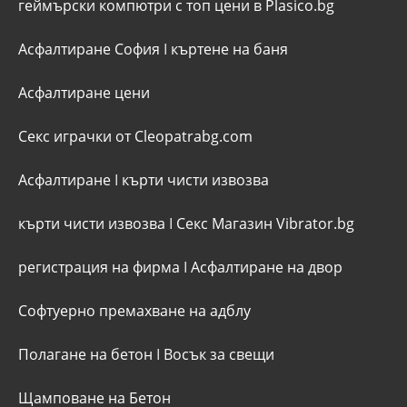
геймърски компютри с топ цени в Plasico.bg
Асфалтиране София
I
къртене на баня
Асфалтиране цени
Секс играчки от Cleopatrabg.com
Асфалтиране
I
кърти чисти извозва
кърти чисти извозва
I
Секс Магазин Vibrator.bg
регистрация на фирма
I
Асфалтиране на двор
Софтуерно премахване на адблу
Полагане на бетон
I
Восък за свещи
Щамповане на Бетон