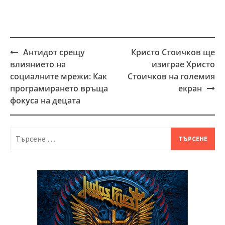
Антидот срещу
Кристо Стоичков ще
Post
влиянието на
изиграе Христо
navigation
социалните мрежи: Как
Стоичков на големия
програмирането връща
екран
фокуса на децата
Търсене
за: