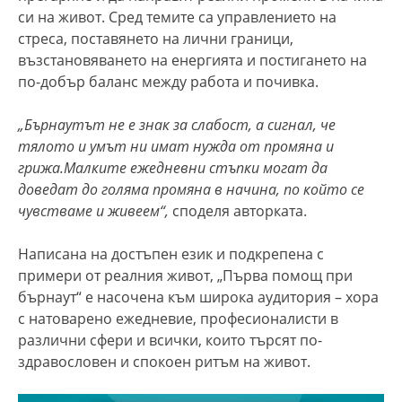
си на живот. Сред темите са управлението на
стреса, поставянето на лични граници,
възстановяването на енергията и постигането на
по-добър баланс между работа и почивка.
„Бърнаутът не е знак за слабост, а сигнал, че
тялото и умът ни имат нужда от промяна и
грижа.
Малките ежедневни стъпки могат да
доведат до голяма промяна в начина, по който се
чувстваме и живеем
“,
споделя авторката.
Написана на достъпен език и подкрепена с
примери от реалния живот, „Първа помощ при
бърнаут“ е насочена към широка аудитория – хора
с натоварено ежедневие, професионалисти в
различни сфери и всички, които търсят по-
здравословен и спокоен ритъм на живот.