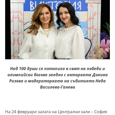
Над 100 души се потопиха в свят на победи и
олимпийски богове заедно с авторката Доника
Ризова и модераторката на събитието Неда
Василева-Ганева
На 24 февруари залата на Централни хали – София