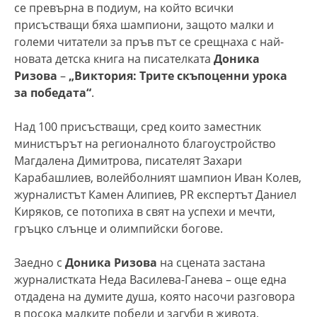
се превърна в подиум, на който всички
присъстващи бяха шампиони, защото малки и
големи читатели за пръв път се срещнаха с най-
новата детска книга на писателката
Доника
Ризова
–
„Виктория: Трите скъпоценни урока
за победата“
.
Над 100 присъстващи, сред които заместник
министърът на регионалното благоустройство
Магдалена Димитрова, писателят Захари
Карабашлиев, волейболният шампион Иван Колев,
журналистът Камен Алипиев, PR експертът Даниел
Киряков, се потопиха в свят на успехи и мечти,
гръцко слънце и олимпийски богове.
Заедно с
Доника Ризова
на сцената застана
журналистката Неда Василева-Ганева – още една
отдадена на думите душа, която насочи разговора
в посока малките победи и загуби в живота,