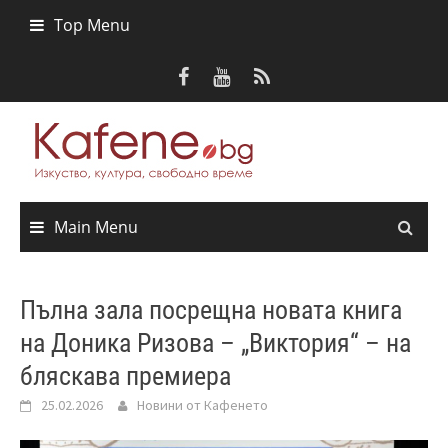
Skip
Top Menu
to
content
Main Menu
Пълна зала посрещна новата книга
на Доника Ризова – „Виктория“ – на
бляскава премиера
25.02.2026
Новини от Кафенето