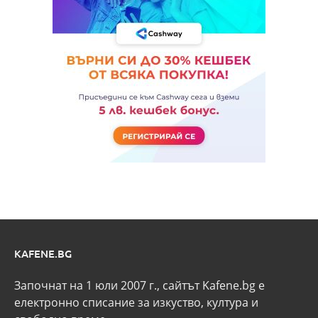
KAFENE.BG
Започнат на 1 юли 2007 г., сайтът Kafene.bg e
eлектронно списание за изкуство, култура и