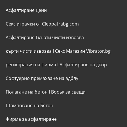
Асфалтиране цени
Секс играчки от Cleopatrabg.com
Асфалтиране
I
кърти чисти извозва
кърти чисти извозва
I
Секс Магазин Vibrator.bg
регистрация на фирма
I
Асфалтиране на двор
Софтуерно премахване на адблу
Полагане на бетон
I
Восък за свещи
Щамповане на Бетон
Фирма за асфалтиране