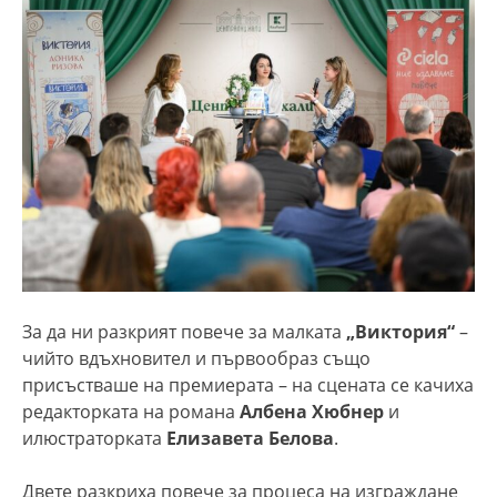
За да ни разкрият повече за малката
„Виктория“
–
чийто вдъхновител и първообраз също
присъстваше на премиерата – на сцената се качиха
редакторката на романа
Албена Хюбнер
и
илюстраторката
Елизавета Белова
.
Двете разкриха повече за процеса на изграждане