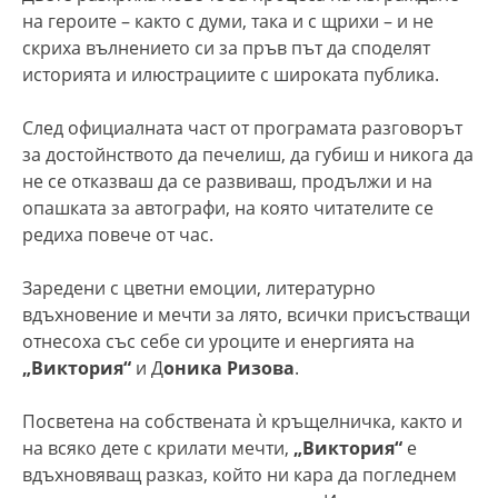
на героите – както с думи, така и с щрихи – и не
скриха вълнението си за пръв път да споделят
историята и илюстрациите с широката публика.
След официалната част от програмата разговорът
за достойнството да печелиш, да губиш и никога да
не се отказваш да се развиваш, продължи и на
опашката за автографи, на която читателите се
редиха повече от час.
Заредени с цветни емоции, литературно
вдъхновение и мечти за лято, всички присъстващи
отнесоха със себе си уроците и енергията на
„Виктория“
и Д
оника Ризова
.
Посветена на собствената ѝ кръщелничка, както и
на всяко дете с крилати мечти,
„Виктория“
е
вдъхновяващ разказ, който ни кара да погледнем