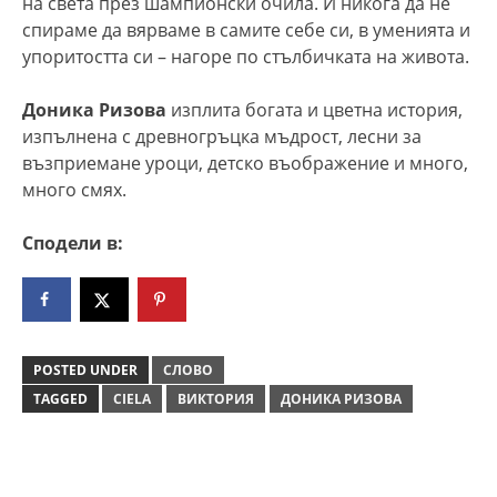
на света през шампионски очила. И никога да не
спираме да вярваме в самите себе си, в уменията и
упоритостта си – нагоре по стълбичката на живота.
Доника Ризова
изплита богата и цветна история,
изпълнена с древногръцка мъдрост, лесни за
възприемане уроци, детско въображение и много,
много смях.
Сподели в:
POSTED UNDER
СЛОВО
TAGGED
CIELA
ВИКТОРИЯ
ДОНИКА РИЗОВА