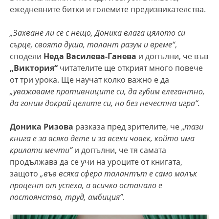
ежедневните битки и големите предизвикателства.
„Захване ли се с нещо, Доника влага цялото си
сърце, своята душа, талант разум и време“
,
сподели
Неда Василева-Ганева
и допълни, че във
„Виктория“
читателите ще открият много повече
от три урока. Ще научат колко важно е да
„уважаваме противниците си, да губим елегантно,
да гоним докрай целите си, но без нечестна игра“.
Доника Ризова
разказа пред зрителите, че „
тази
книга е за всяко дете и за всеки човек, който има
крилати мечти”
и допълни, че тя самата
продължава да се учи на уроците от книгата,
защото
„във всяка сфера талантът е само малък
процент от успеха, а всичко останало е
постоянство, труд, амбиция”
.