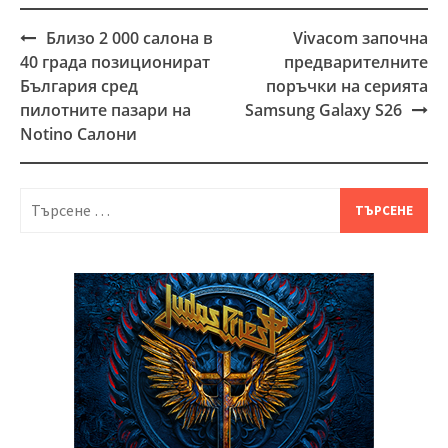
Близо 2 000 салона в
Vivacom започна
Post
40 града позиционират
предварителните
navigation
България сред
поръчки на серията
пилотните пазари на
Samsung Galaxy S26
Notino Салони
Търсене
за: