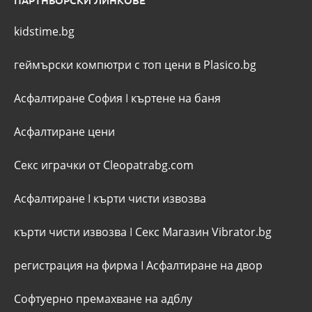
kidstime.bg
геймърски компютри с топ цени в Plasico.bg
Асфалтиране София
I
къртене на баня
Асфалтиране цени
Секс играчки от Cleopatrabg.com
Асфалтиране
I
кърти чисти извозва
кърти чисти извозва
I
Секс Магазин Vibrator.bg
регистрация на фирма
I
Асфалтиране на двор
Софтуерно премахване на адблу