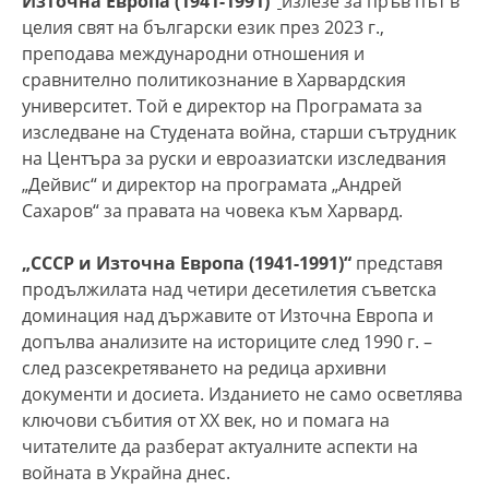
Източна Европа (1941-1991)“
излезе за пръв път в
целия свят на български език през 2023 г.,
преподава международни отношения и
сравнително политикознание в Харвардския
университет. Той е директор на Програмата за
изследване на Студената война, старши сътрудник
на Центъра за руски и евроазиатски изследвания
„Дейвис“ и директор на програмата „Андрей
Сахаров“ за правата на човека към Харвард.
„СССР и Източна Европа (1941-1991)“
представя
продължилата над четири десетилетия съветска
доминация над държавите от Източна Европа и
допълва анализите на историците след 1990 г. –
след разсекретяването на редица архивни
документи и досиета. Изданието не само осветлява
ключови събития от XX век, но и помага на
читателите да разберат актуалните аспекти на
войната в Украйна днес.