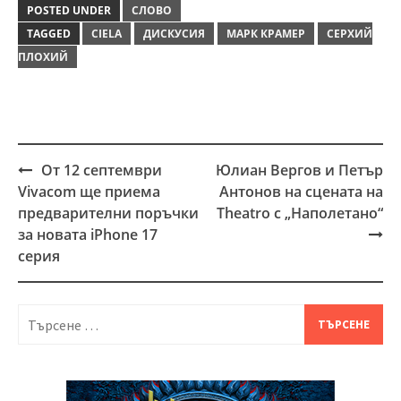
POSTED UNDER
СЛОВО
TAGGED
CIELA
ДИСКУСИЯ
МАРК КРАМЕР
СЕРХИЙ
ПЛОХИЙ
От 12 септември
Юлиан Вергов и Петър
Post
Vivacom ще приема
Антонов на сцената на
navigation
предварителни поръчки
Theatro с „Наполетано“
за новата iPhone 17
серия
Търсене
за: