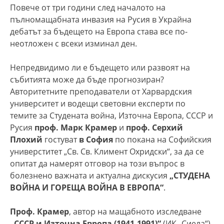
Повече от три години след началото на
пълномащабната инвазия на Русия в Украйна
дебатът за бъдещето на Европа става все по-
неотложен с всеки изминал ден.
Непредвидимо ли е бъдещето или развоят на
събитията може да бъде прогнозиран?
Авторитетните преподаватели от Харвардския
университет и водещи световни експерти по
темите за Студената война, Източна Европа, СССР и
Русия
проф. Марк Крамер
и
проф. Серхий
Плохий
гостуват
в София
по покана на Софийския
универститет „Св. Св. Климент Охридски“, за да се
опитат да намерят отговор на този въпрос в
болезнено важната и актуална дискусия
„СТУДЕНА
ВОЙНА И ГОРЕЩА ВОЙНА В ЕВРОПА“
.
Проф. Крамер
, автор на мащабното изследване
„СССР и Източна Европа (1941-1991)“
(ИК „Сиела“),