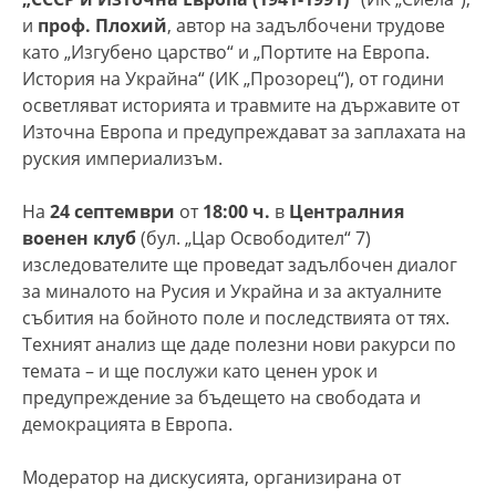
и
проф. Плохий
, автор на задълбочени трудове
като „Изгубено царство“ и „Портите на Европа.
История на Украйна“ (ИК „Прозорец“), от години
осветляват историята и травмите на държавите от
Източна Европа и предупреждават за заплахата на
руския империализъм.
На
24 септември
от
18:00 ч.
в
Централния
военен клуб
(бул. „Цар Освободител“ 7)
изследователите ще проведат задълбочен диалог
за миналото на Русия и Украйна и за актуалните
събития на бойното поле и последствията от тях.
Техният анализ ще даде полезни нови ракурси по
темата – и ще послужи като ценен урок и
предупреждение за бъдещето на свободата и
демокрацията в Европа.
Модератор на дискусията, организирана от