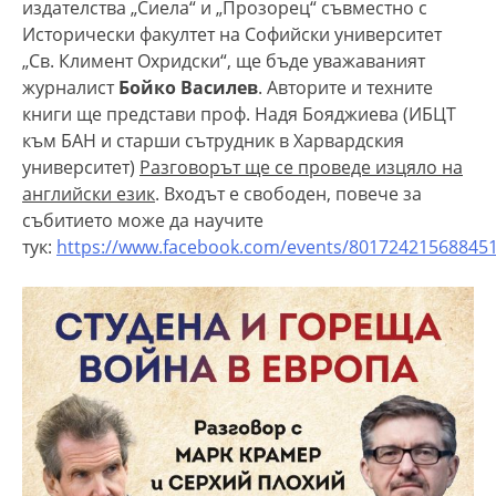
издателства „Сиела“ и „Прозорец“ съвместно с
Исторически факултет на Софийски университет
„Св. Климент Охридски“, ще бъде уважаваният
журналист
Бойко Василев
. Авторите и техните
книги ще представи проф. Надя Бояджиева (ИБЦТ
към БАН и старши сътрудник в Харвардския
университет)
Разговорът ще се проведе изцяло на
английски език
. Входът е свободен, повече за
събитието може да научите
тук:
https://www.facebook.com/events/80172421568845