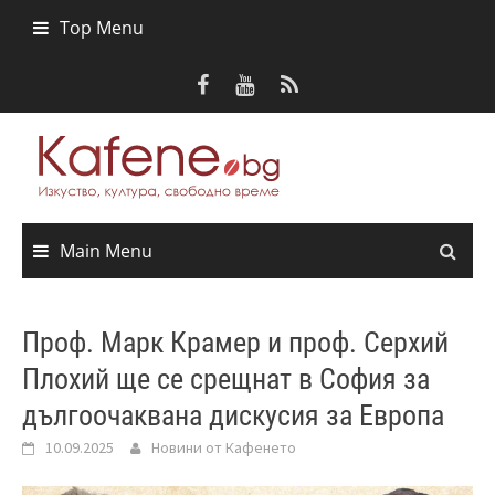
Skip
Top Menu
to
content
Main Menu
Проф. Марк Крамер и проф. Серхий
Плохий ще се срещнат в София за
дългоочаквана дискусия за Европа
10.09.2025
Новини от Кафенето