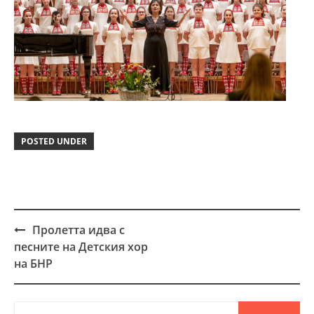
POSTED UNDER
Пролетта идва с
Post
песните на Детския хор
navigation
на БНР
Търсене