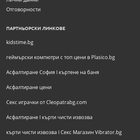
Отговорности
ПАРТНЬОРСКИ ЛИНКОВЕ
kidstime.bg
геймърски компютри с топ цени в Plasico.bg
Асфалтиране София
I
къртене на баня
Асфалтиране цени
Секс играчки от Cleopatrabg.com
Асфалтиране
I
кърти чисти извозва
кърти чисти извозва
I
Секс Магазин Vibrator.bg