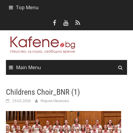
Skip
Top Menu
to
content
Main Menu
Childrens Choir_BNR (1)
19.03.2026
Мария Иванова