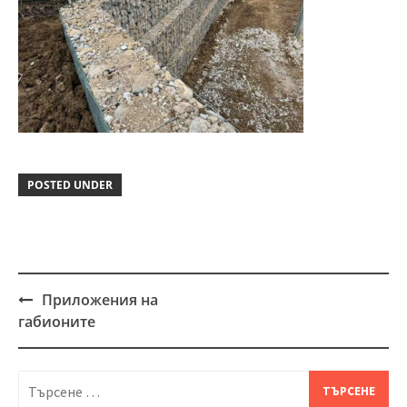
POSTED UNDER
Приложения на
Post
габионите
navigation
Търсене
за: