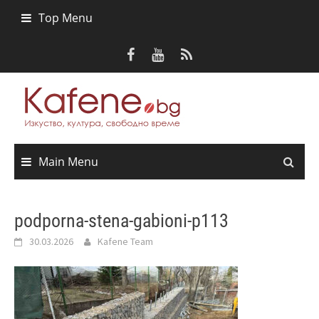
Skip
Top Menu
to
content
Main Menu
podporna-stena-gabioni-p113
30.03.2026
Kafene Team