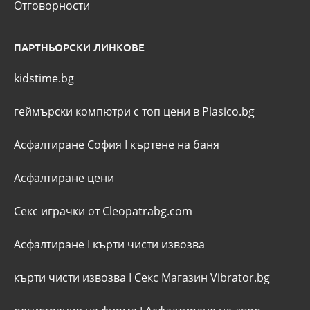
Отговорности
ПАРТНЬОРСКИ ЛИНКОВЕ
kidstime.bg
геймърски компютри с топ цени в Plasico.bg
Асфалтиране София
I
къртене на баня
Асфалтиране цени
Секс играчки от Cleopatrabg.com
Асфалтиране
I
кърти чисти извозва
кърти чисти извозва
I
Секс Магазин Vibrator.bg