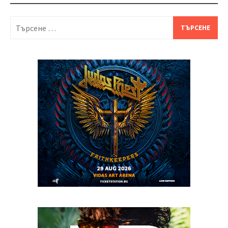
Търсене
за: