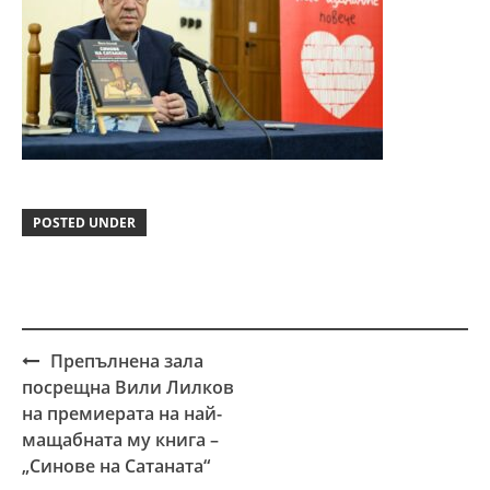
POSTED UNDER
Препълнена зала
Post
посрещна Вили Лилков
navigation
на премиерата на най-
мащабната му книга –
„Синове на Сатаната“