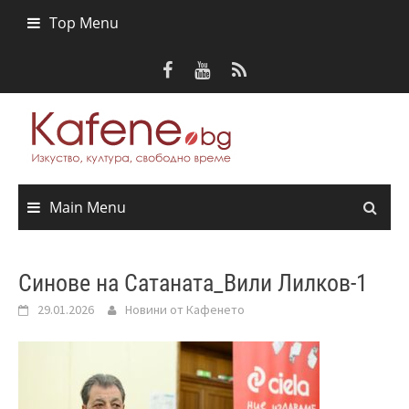
Skip
Top Menu
to
content
Main Menu
Синове на Сатаната_Вили Лилков-1
29.01.2026
Новини от Кафенето