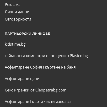
Реклама
Лични данни
Отговорности
ПАРТНЬОРСКИ ЛИНКОВЕ
kidstime.bg
геймърски компютри с топ цени в Plasico.bg
Асфалтиране София
I
къртене на баня
Асфалтиране цени
Секс играчки от Cleopatrabg.com
Асфалтиране
I
кърти чисти извозва