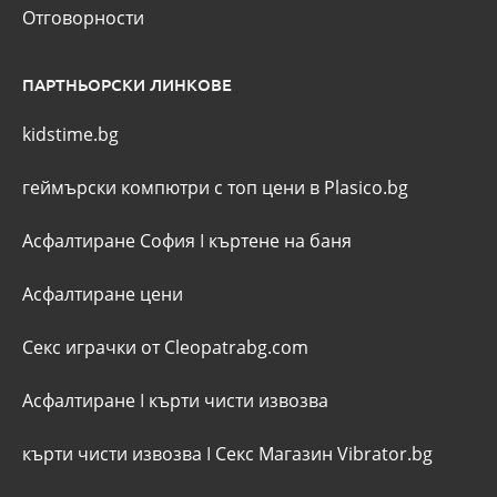
Отговорности
ПАРТНЬОРСКИ ЛИНКОВЕ
kidstime.bg
геймърски компютри с топ цени в Plasico.bg
Асфалтиране София
I
къртене на баня
Асфалтиране цени
Секс играчки от Cleopatrabg.com
Асфалтиране
I
кърти чисти извозва
кърти чисти извозва
I
Секс Магазин Vibrator.bg