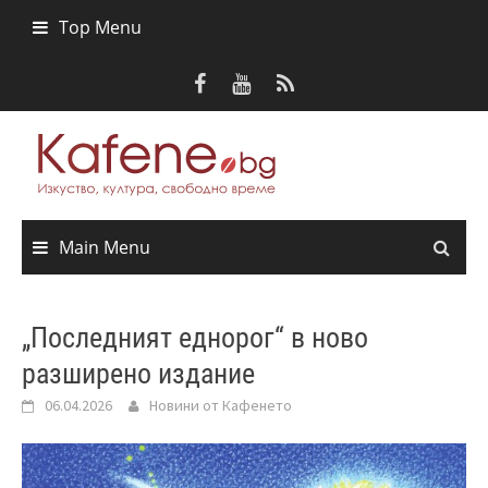
Skip
Top Menu
to
content
Main Menu
„Последният еднорог“ в ново
разширено издание
06.04.2026
Новини от Кафенето