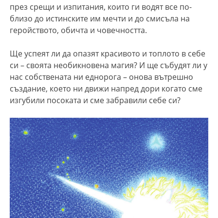
през срещи и изпитания, които ги водят все по-
близо до истинските им мечти и до смисъла на
геройството, обичта и човечността.
Ще успеят ли да опазят красивото и топлото в себе
си – своята необикновена магия? И ще събудят ли у
нас собствената ни еднорога – онова вътрешно
създание, което ни движи напред дори когато сме
изгубили посоката и сме забравили себе си?