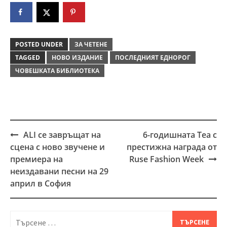
POSTED UNDER
ЗА ЧЕТЕНЕ
TAGGED
НОВО ИЗДАНИЕ
ПОСЛЕДНИЯТ ЕДНОРОГ
ЧОВЕШКАТА БИБЛИОТЕКА
ALI се завръщат на
6-годишната Теа с
Post
сцена с ново звучене и
престижна награда от
navigation
премиера на
Ruse Fashion Week
неиздавани песни на 29
април в София
Търсене