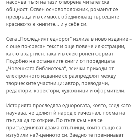
насочва пътя на тази отворена читателска
общност. Освен основоположник, романът се
превръща и в символ, обединяващ търсещите
красивото в книгите… и у себе си.
Сега „Последният еднорог“ излиза в ново издание –
с още по-сресан текст и още повече илюстрации,
както в хартиен, така и в електронен формат.
Подобно на останалите книги от поредицата
„Човешката библиотека“, всички приходи от
електронното издание се разпределят между
творческите участници: автор, преводачи,
редактори, коректори, художници и оформители.
Историята проследява еднорогата, която, след като
научава, че целият ѝ народ е изчезнал, поема на
път, за да го открие. По пътя към нея се
присъединяват двама спътници, които също са
изгубили най-ценното си. Заедно те преминават