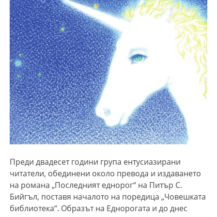
Преди двадесет години група ентусиазирани
читатели, обединени около превода и издаването
на романа „Последният еднорог“ на Питър С.
Бийгъл, поставя началото на поредица „Човешката
библиотека“. Образът на Еднорогата и до днес