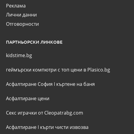
Реклама
Лични данни
Отговорности
ПАРТНЬОРСКИ ЛИНКОВЕ
kidstime.bg
геймърски компютри с топ цени в Plasico.bg
Асфалтиране София
I
къртене на баня
Асфалтиране цени
Секс играчки от Cleopatrabg.com
Асфалтиране
I
кърти чисти извозва