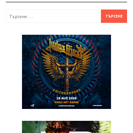
Търсене
за: