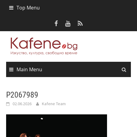
Skip
Top Menu
to
content
Main Menu
P2067989
02.06.2026
Kafene Team