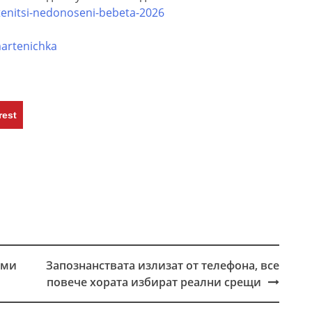
enitsi-nedonoseni-bebeta-2026
artenichka
rest
рми
Запознанствата излизат от телефона, все
повече хората избират реални срещи