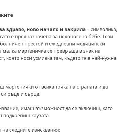
лките
за здраве, ново начало и закрила
– символика,
гато е предназначена за недоносено бебе. Тези
ъг болничен престой и ежедневни медицински
на малка мартеничка се превръща в знак на
, която носи усмивка там, където тя е най-нужна.
 мартенички от всяка точка на страната и да
 си ръце и сърце.
ризвание, имаш възможност да се включиш, като
н подкрепиш каузата.
 на следните изисквания: