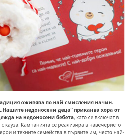
радиция оживява по най-смисления начин.
„Нашите недоносени деца“ приканва хора от
дежда на недоносени бебета
, като се включат в
 с кауза. Кампанията се реализира в навечерието
ерои и техните семейства в първите им, често най-