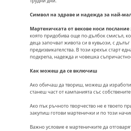
трудни дни.
Символ на здраве и надежда за най-ма
Мартеничката от векове носи послание 
която придобива още по-дълбок смисъл, ко
деца започват живота си в кувьози, с дъл
предизвикателства. В този крехък старт ед
подкрепа, надежда и човешка съпричастност
Как можеш да се включиш
Ако обичаш да твориш, можеш да изработиш
станеш част от кампанията със собствените
Ако пък ръчното творчество не е твоето п
закупиш готови мартенички и по този начи
Важно условие е мартеничките да отговарят