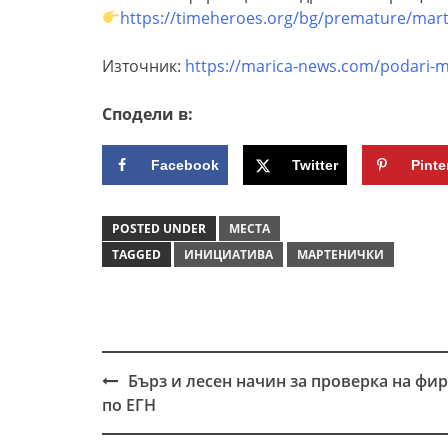
https://timeheroes.org/bg/premature/mart
Източник:
https://marica-news.com/podari-m
Сподели в:
Facebook
Twitter
Pinte
POSTED UNDER
МЕСТА
TAGGED
ИНИЦИАТИВА
МАРТЕНИЧКИ
Бърз и лесен начин за проверка на фи
Post
по ЕГН
navigation