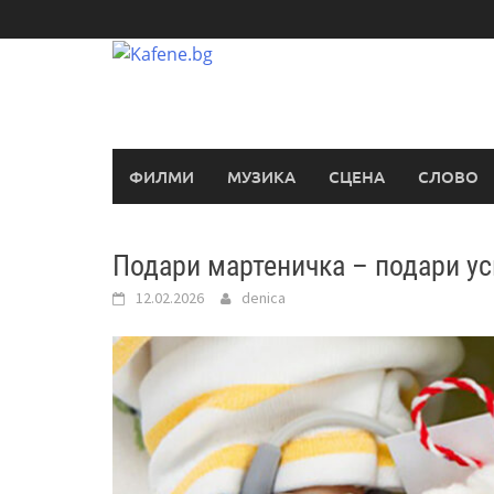
Skip
to
content
ФИЛМИ
МУЗИКА
СЦЕНА
СЛОВО
Подари мартеничка – подари у
12.02.2026
denica