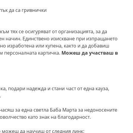
пък да са гривнички
ъм тях се осигуряват от организацията, за да
рен начин. Единствено изискване при изпращането
но изработена или купена, както и да добавиш
ъм персоналната картичка.
Можеш да участваш в
а, подари надежда и стани част от една кауза,
.
насяш за една светла Баба Марта за недоносените
оволчество като знак на благодарност.
 можеш да научиш от следния линк: