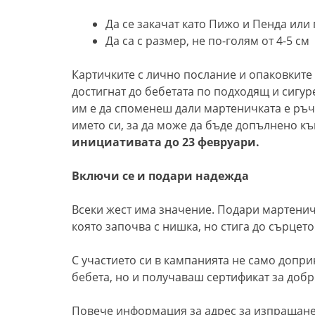
Да се закачат като Пижо и Пенда или 
Да са с размер, не по-голям от 4-5 см
Картичките с лично послание и опаковките к
достигнат до бебетата по подходящ и сигу
им е да споменеш дали мартеничката е ръч
името си, за да може да бъде допълнено к
инициативата до 23 февруари.
Включи се и подари надежда
Всеки жест има значение. Подари мартеничк
която започва с нишка, но стига до сърцето
С участието си в кампанията не само допри
бебета, но и получаваш сертификат за добр
Повече информация за адрес за изпращане