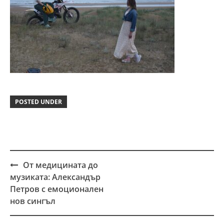
POSTED UNDER
От медицината до
Post
музиката: Александър
navigation
Петров с емоционален
нов сингъл