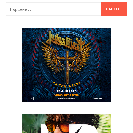
Търсене
за: