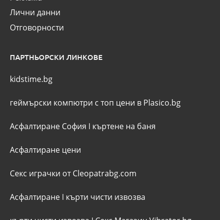
Лични данни
Отговорности
ПАРТНЬОРСКИ ЛИНКОВЕ
kidstime.bg
геймърски компютри с топ цени в Plasico.bg
Асфалтиране София
I
къртене на баня
Асфалтиране цени
Секс играчки от Cleopatrabg.com
Асфалтиране
I
кърти чисти извозва