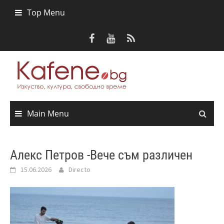
Skip
Top Menu
to
content
Main Menu
Алекс Петров -Вече съм различен
15.06.2026
Directo