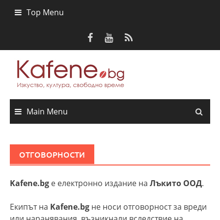
Skip
Top Menu
to
content
Main Menu
ОТГОВОРНОСТИ
Kafene.bg
е електронно издание на
Лъкито ООД
.
Екипът на
Kafene.bg
не носи отговорност за вреди
или наранявания, възникнали вследствие на