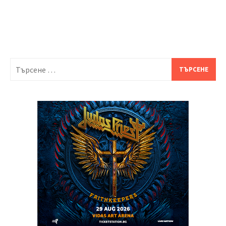
Търсене
за: