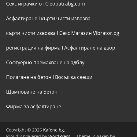
Секс играчки от Cleopatrabg.com
Асфалтиране
I
кърти чисти извозва
кърти чисти извозва
I
Секс Магазин Vibrator.bg
регистрация на фирма
I
Асфалтиране на двор
Софтуерно премахване на адблу
Полагане на бетон
I
Восък за свещи
Щамповане на Бетон
Фирма за асфалтиране
Copyright © 2026
Kafene.bg
.
Proudly powered by
WordPress
.
|
Theme: Awaken by