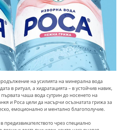
продължение на усилията на минерална вода
ата в ритуал, а хидратацията – в устойчив навик,
т първата чаша вода сутрин до носенето на
анкя и Роса цели да насърчи осъзнатата грижа за
ческо, емоционално и ментално благополучие.
 в предизвикателството чрез специално