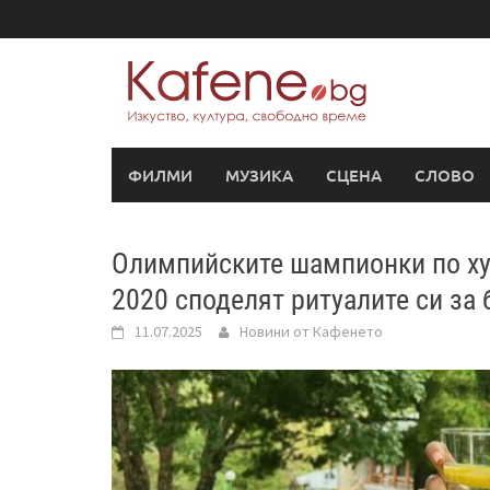
Skip
to
content
ФИЛМИ
МУЗИКА
СЦЕНА
СЛОВО
Олимпийските шампионки по ху
2020 споделят ритуалите си за 
11.07.2025
Новини от Кафенето