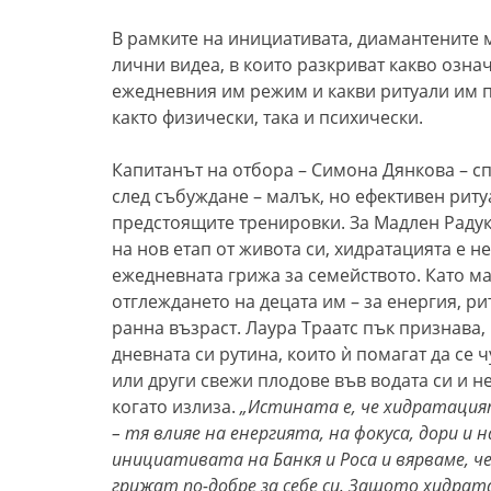
В рамките на инициативата, диамантените
лични видеа, в които разкриват какво означ
ежедневния им режим и какви ритуали им п
както физически, така и психически.
Капитанът на отбора – Симона Дянкова – сп
след събуждане – малък, но ефективен ритуа
предстоящите тренировки. За Мадлен Радук
на нов етап от живота си, хидратацията е не
ежедневната грижа за семейството. Като май
отглеждането на децата им – за енергия, р
ранна възраст. Лаура Траатс пък признава,
дневната си рутина, които ѝ помагат да се
или други свежи плодове във водата си и не
когато излиза.
„Истината е, че хидратация
– тя влияе на енергията, на фокуса, дори и
инициативата на Банкя и Роса и вярваме, че
грижат по-добре за себе си. Защото хидрат