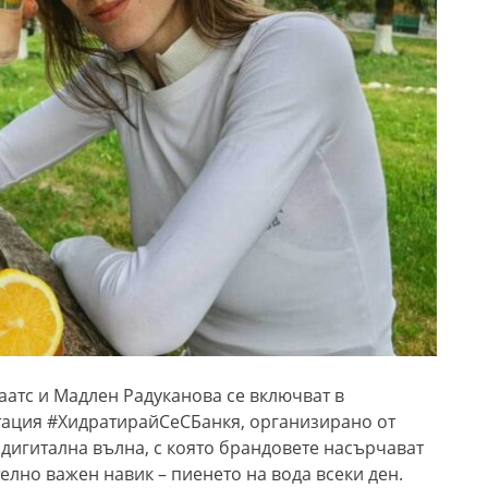
аатс и Мадлен Радуканова се включват в
тация #ХидратирайСеСБанкя, организирано от
а дигитална вълна, с която брандовете насърчават
елно важен навик – пиенето на вода всеки ден.