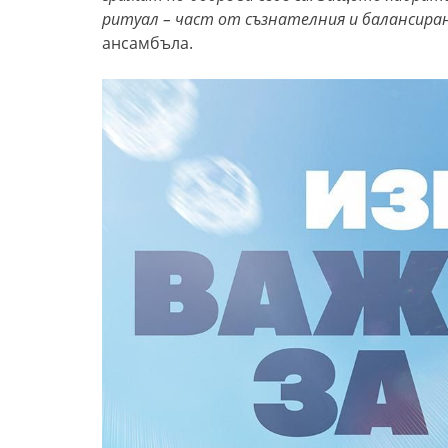
ритуал – част от съзнателния и балансира
ансамбъла.