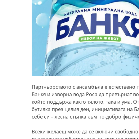
Партньорството с ансамбъла е естествено 
Банкя и изворна вода Роса да превърнат вод
който поддържа както тялото, така и ума. О
бутилка през целия ден, инициативата на Б
себе си – лесна стъпка към по-добро физи
Всеки желаещ може да се включи свободно