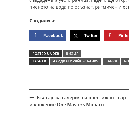
създадената уеб страница, където ще откри
пиенето на вода по осъзнат, ритмичен и ес
Сподели в:
Facebook
Twitter
Pinte
POSTED UNDER
ВИЗИЯ
TAGGED
#ХИДРАТИРАЙСЕСБАНКЯ
БАНКЯ
РО
Българска галерия на престижното арт
Post
изложение One Masters Monaco
navigation