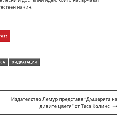
е лесни и достъпни идеи, които насърчават
тествен начин.
rest
СА
ХИДРАТАЦИЯ
Издателство Лемур представя “Дъщерята на
дивите цветя“ от Теса Колинс