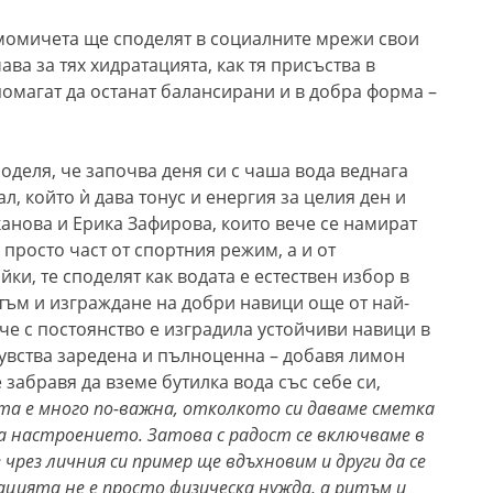
 момичета ще споделят в социалните мрежи свои
ава за тях хидратацията, как тя присъства в
омагат да останат балансирани и в добра форма –
оделя, че започва деня си с чаша вода веднага
л, който ѝ дава тонус и енергия за целия ден и
анова и Ерика Зафирова, които вече се намират
 просто част от спортния режим, а и от
ки, те споделят как водата е естествен избор в
итъм и изграждане на добри навици още от най-
 че с постоянство е изградила устойчиви навици в
 чувства заредена и пълноценна – добавя лимон
 забравя да вземе бутилка вода със себе си,
та е много по-важна, отколкото си даваме сметка
 на настроението. Затова с радост се включваме в
 чрез личния си пример ще вдъхновим и други да се
ацията не е просто физическа нужда, а ритъм и