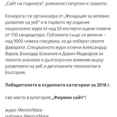
„Сайт на годината“, уникални статуетки и грамоти.
Конкурсът се организира от „Фондация за активно
развитие на уеб“ и в първото му издание
национално жури от над 50 експерти оцени повече
от 150 кандидатури. Публиката също се включи –
над 9000 човека гласуваха, за да изберат своите
фаворити. Специалното жури отличи Александър
Варов, Божидар Божанов и Дарин Маджаров за
тяхното значимо и дългосрочно влияние върху
развитието на уеб и дигиталните технологии в
България.
Победителите в отделните категории за 2018 г.
I-во място в категория
„Фирмен сайт“:
жури: MentorMate
публика: MentorMate