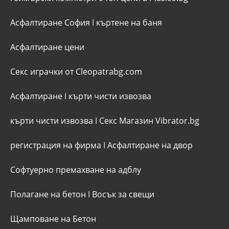
Асфалтиране София
I
къртене на баня
Асфалтиране цени
Секс играчки от Cleopatrabg.com
Асфалтиране
I
кърти чисти извозва
кърти чисти извозва
I
Секс Магазин Vibrator.bg
регистрация на фирма
I
Асфалтиране на двор
Софтуерно премахване на адблу
Полагане на бетон
I
Восък за свещи
Щамповане на Бетон