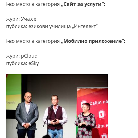
I-во място в категория
„Сайт за услуги“:
жури: Уча.се
публика: езикови училища „Интелект“
I-во място в категория
„Мобилно приложение“:
жури: pCloud
публика: eSky