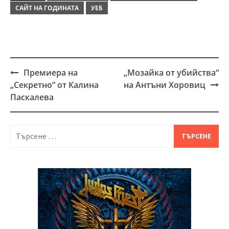
САЙТ НА ГОДИНАТА
УЕБ
Премиера на
„Мозайка от убийства“
Post
„Секретно“ от Калина
на Антъни Хоровиц
navigation
Паскалева
Търсене
за: