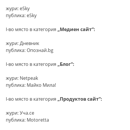
жури: eSky
публика: eSky
I-во място в категория
„Медиен сайт“:
жури: Дневник
публика: Опознай.bg
I-во място в категория
„Блог“:
жури: Netpeak
публика: Майко Мила!
I-во място в категория
„Продуктов сайт“:
жури: Уча.се
публика: Motoretta