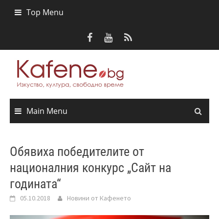
Skip
Top Menu
to
content
Main Menu
Обявиха победителите от
националния конкурс „Сайт на
годината“
05.10.2018
Новини от Кафенето