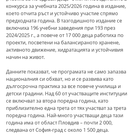
конкурса за учебната 2025/2026 година в издание,
което отчита ръст и устойчиво участие спрямо
предходната година. В тазгодишното издание се
включиха 196 учебни заведения при 193 през
2024/2025 г., а повече от 17 000 деца работиха по
проекти, посветени на балансираното хранене,
активното движение, хидратацията и устойчивия
начин на живот.
Данните показват, че програмата не само запазва
националния си обхват, но и се развива като
дългосрочна практика за все повече училища и
детски градини. Над 60 от участващите институции
се включват за втора поредна година, като
приблизително една трета от тях участват за трета
поредна година. Най-много участващи деца тази
година има от област Пловдив – почти 2 000,
следвана от София-град с около 1 500 деца.