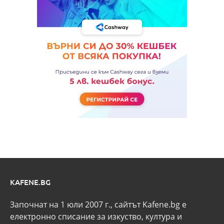
KAFENE.BG
Започнат на 1 юли 2007 г., сайтът Kafene.bg e
eлектронно списание за изкуство, култура и