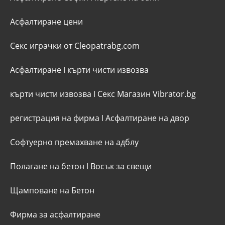
Асфалтиране цени
Секс играчки от Cleopatrabg.com
Асфалтиране
I
кърти чисти извозва
кърти чисти извозва
I
Секс Магазин Vibrator.bg
регистрация на фирма
I
Асфалтиране на двор
Софтуерно премахване на адблу
Полагане на бетон
I
Восък за свещи
Щамповане на Бетон
Фирма за асфалтиране