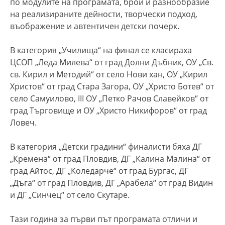
по модулите на програмата, брой и разнообразие
на реализираните дейности, творчески подход,
въображение и автентичен детски почерк.
В категория „Училища“ на финал се класираха
ЦСОП „Леда Милева“ от град Долни Дъбник, ОУ „Св.
св. Кирил и Методий“ от село Нови хан, ОУ „Кирил
Христов“ от град Стара Загора, ОУ „Христо Ботев“ от
село Самуилово, III ОУ „Петко Рачов Славейков“ от
град Търговище и ОУ „Христо Никифоров“ от град
Ловеч.
В категория „Детски градини“ финалисти бяха ДГ
„Кремена“ от град Пловдив, ДГ „Калина Малина“ от
град Айтос, ДГ „Коледарче“ от град Бургас, ДГ
„Дъга“ от град Пловдив, ДГ „Арабела“ от град Видин
и ДГ „Синчец“ от село Скутаре.
Тази година за първи път програмата отличи и