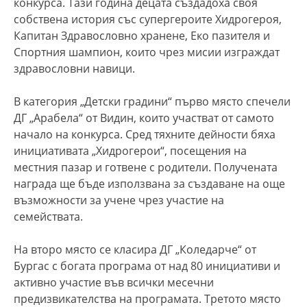
конкурса. Тази година децата създадоха своя
собствена история със супергероите Хидрогероя,
Капитан Здравословно хранене, Еко пазителя и
Спортния шампион, които чрез мисии изграждат
здравословни навици.
В категория „Детски градини“ първо място спечели
ДГ „Арабела“ от Видин, които участват от самото
начало на конкурса. Сред тяхните дейности бяха
инициативата „Хидрогерои“, посещения на
местния пазар и готвене с родители. Получената
награда ще бъде използвана за създаване на още
възможности за учене чрез участие на
семействата.
На второ място се класира ДГ „Коледарче“ от
Бургас с богата програма от над 80 инициативи и
активно участие във всички месечни
предизвикателства на програмата. Третото място