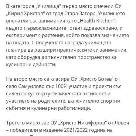
В категория „Училища“ първо място спечели ОУ
„Кирил Христов“ от град Стара Загора. Училището
впечатли със занимания като „Health Kitchen“,
където първокласниците готвят здравословно, и
експеримент с растения, който показва значението
на водата. С получената награда училището
планира да разшири практическите си занимания,
като оборудва допълнително пространство за
кулинарни дейности.
На второ място се класира ОУ „Христо Ботев“ от
село Самуилово със 100% участие и проекти със
силен фокус върху физическата активност и
участието на родителите, включително спортни
събития и кулинарни работилници.
Третото място зае ОУ „Христо Никифоров“ от Ловеч
– победители в издание 2021/2022 година на