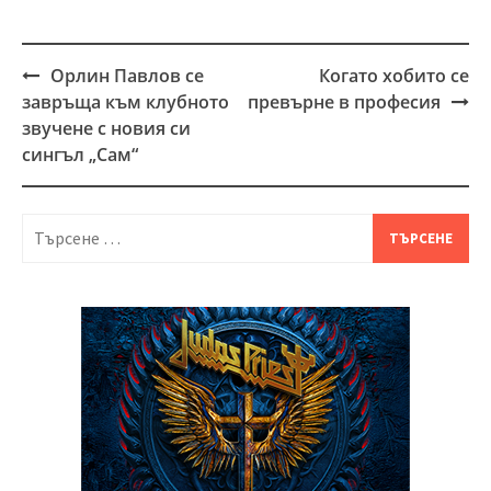
Орлин Павлов се
Когато хобито се
Post
завръща към клубното
превърне в професия
navigation
звучене с новия си
сингъл „Сам“
Търсене
за: