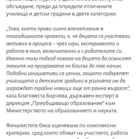
обсъждане, преди да определи отличените
училища и детски градини в двете категории.
„
Това, което прави силно впечатление в
тазгодишните проекти, е, че децата са участвали
активно в процеса – чрез игри, експерименти и
работа в екип, включително и с родителите си.
Именно този подход помага на децата да осмислят
темите на програмата по близък до тях начин.
Подобни инициативи са ценни, защото подкрепят
училищата и детските градини в усилията им да
изграждат трайни навици още от ранна възраст“,
каза Благовеста Борчева, държавен експерт в
дирекция „Приобщаващо образование“ към
Министерството на образованието и науката.
Финалистите бяха оценявани по комплексни
критерии, сред които обхват на участието, работа