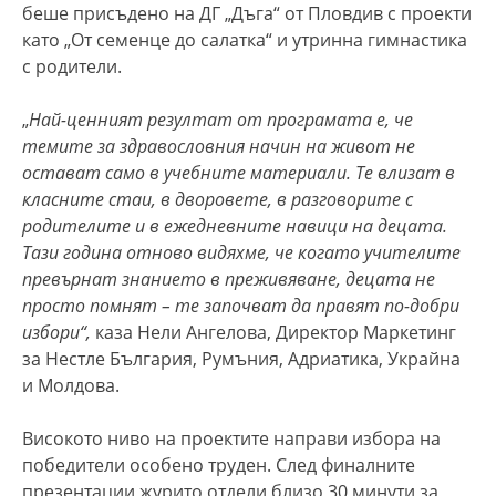
беше присъдено на ДГ „Дъга“ от Пловдив с проекти
като „От семенце до салатка“ и утринна гимнастика
с родители.
„
Най-ценният резултат от програмата е, че
темите за здравословния начин на живот не
остават само в учебните материали. Те влизат в
класните стаи, в дворовете, в разговорите с
родителите и в ежедневните навици на децата.
Тази година отново видяхме, че когато учителите
превърнат знанието в преживяване, децата не
просто помнят – те започват да правят по-добри
избори“,
каза Нели Ангелова, Директор Маркетинг
за Нестле България, Румъния, Адриатика, Украйна
и Молдова.
Високото ниво на проектите направи избора на
победители особено труден. След финалните
презентации журито отдели близо 30 минути за