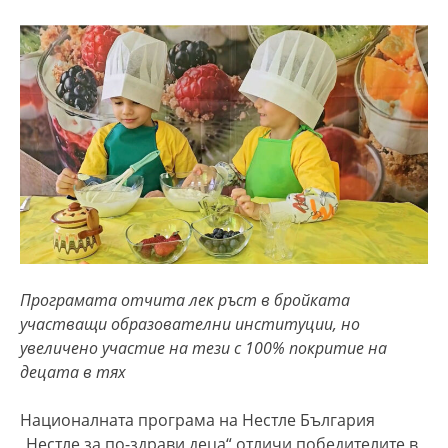
Програмата отчита лек ръст в бройката
участващи образователни институции, но
увеличено участие на тези с 100% покритие на
децата в тях
Националната програма на Нестле България
„Нестле за по-здрави деца“ отличи победителите в