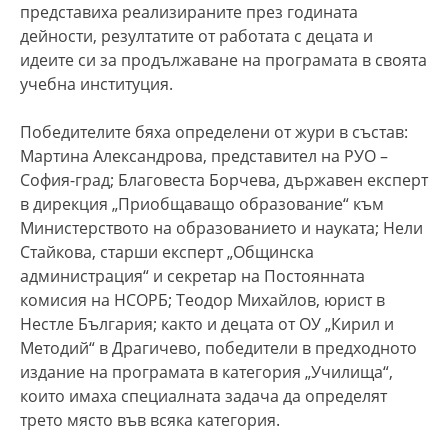
представиха реализираните през годината
дейности, резултатите от работата с децата и
идеите си за продължаване на програмата в своята
учебна институция.
Победителите бяха определени от жури в състав:
Мартина Александрова, представител на РУО –
София-град; Благовеста Борчева, държавен експерт
в дирекция „Приобщаващо образование“ към
Министерството на образованието и науката; Нели
Стайкова, старши експерт „Общинска
администрация“ и секретар на Постоянната
комисия на НСОРБ; Теодор Михайлов, юрист в
Нестле България; както и децата от ОУ „Кирил и
Методий“ в Драгичево, победители в предходното
издание на програмата в категория „Училища“,
които имаха специалната задача да определят
трето място във всяка категория.