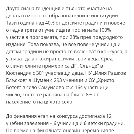
Друга силна тенденция е пълното участие на
децата в много от образователните институции.
Тази година над 40% от детските градини и повече
от една трета от училищата постигнаха 100%
участие в програмата, при 28% през предходното
издание. Това показва, че все повече училища и
детски градини не просто се включват в конкурса, а
успяват да ангажират всички свои деца. Сред
отличителните примери са ДГ „Слънце“ в
Кюстендил с 301 участващи деца, НУ „Илия Рашков
Блъсков“ в Шумен с 293 ученици и ОУ „Христо
Ботев“ в село Самуилово със 164 участници –
число, което се равнява на близо 8% от
населението на цялото село.
До финалния етап на конкурса достигнаха 12
учебни заведения – 6 училища и 6 детски градини.
По време на финалната онлайн церемония те