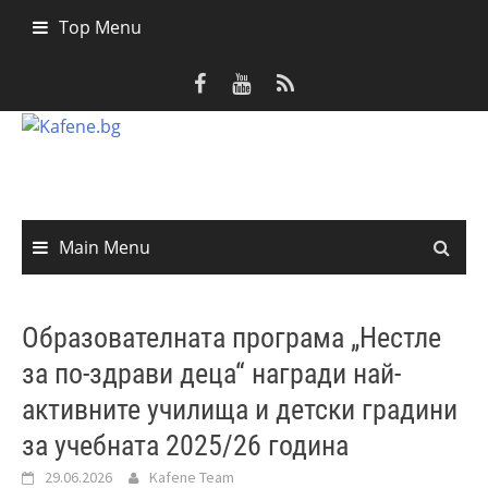
Skip
Top Menu
to
content
Main Menu
Образователната програма „Нестле
за по-здрави деца“ награди най-
активните училища и детски градини
за учебната 2025/26 година
29.06.2026
Kafene Team