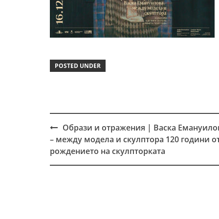
POSTED UNDER
Образи и отражения | Васка Емануило
Post
– между модела и скулптора 120 години о
navigation
рождението на скулпторката