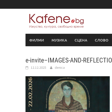
Skip
to
content
ФИЛМИ
МУЗИКА
СЦЕНА
СЛОВО
e-invite–IMAGES-AND-REFLECTI
12.12.2025
denica