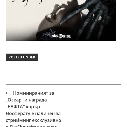
POSTED UNDER
Номинираният за
Post
„Оскар“ и награда
navigation
„БАФТА“ хорър
Носферату е наличен за
стрийминг ексклузивно