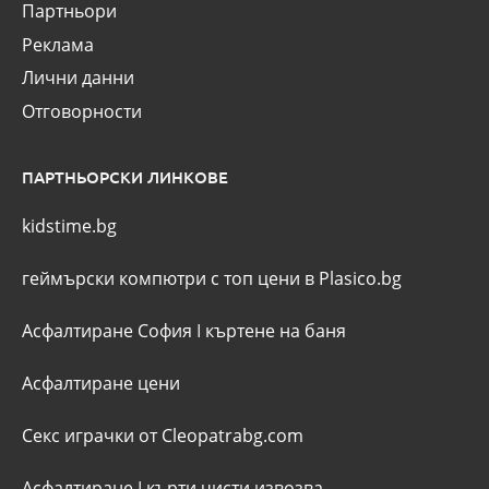
Партньори
Реклама
Лични данни
Отговорности
ПАРТНЬОРСКИ ЛИНКОВЕ
kidstime.bg
геймърски компютри с топ цени в Plasico.bg
Асфалтиране София
I
къртене на баня
Асфалтиране цени
Секс играчки от Cleopatrabg.com
Асфалтиране
I
кърти чисти извозва