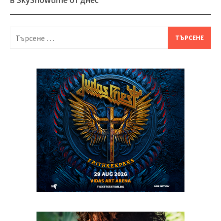
в SkyShowtime от днес
Търсене
за: