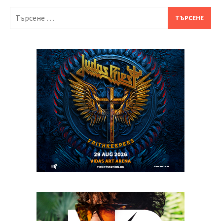
Търсене
за: