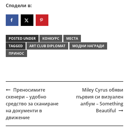
Сподели в:
POSTED UNDER
КОНКУРС
МЕСТА
TAGGED
ART CLUB DIPLOMAT
МОДНИ НАГРАДИ
ПРИНОС
Преносимите
Miley Cyrus обяви
Post
скенери – удобно
първия си визуален
navigation
средство за сканиране
албум – Something
на документи в
Beautiful
движение