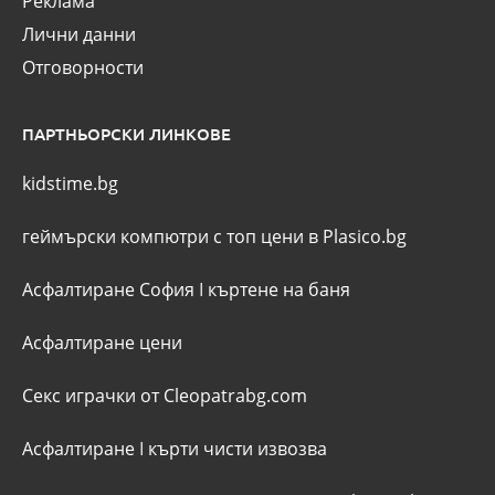
Реклама
Лични данни
Отговорности
ПАРТНЬОРСКИ ЛИНКОВЕ
kidstime.bg
геймърски компютри с топ цени в Plasico.bg
Асфалтиране София
I
къртене на баня
Асфалтиране цени
Секс играчки от Cleopatrabg.com
Асфалтиране
I
кърти чисти извозва