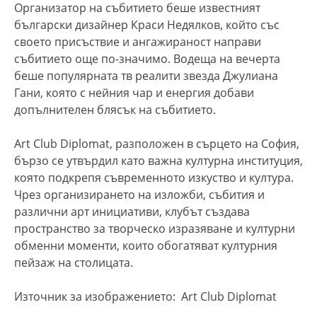
Организатор на събитието беше известният
български дизайнер Краси Недялков, който със
своето присъствие и ангажираност направи
събитието още по-значимо. Водеща на вечерта
беше популярната тв реалити звезда Джулиана
Гани, която с нейния чар и енергия добави
допълнителен блясък на събитието.
Art Club Diplomat, разположен в сърцето на София,
бързо се утвърдил като важна културна институция,
която подкрепя съвременното изкуство и култура.
Чрез организирането на изложби, събития и
различни арт инициативи, клубът създава
пространство за творческо изразяване и културни
обменни моменти, които обогатяват културния
пейзаж на столицата.
Източник за изображението: Art Club Diplomat