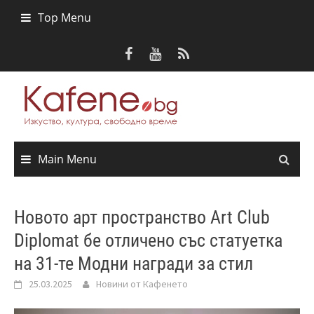
Skip
Top Menu
to
content
Main Menu
Новото арт пространство Art Club
Diplomat бе отличено със статуетка
на 31-те Модни награди за стил
25.03.2025
Новини от Кафенето