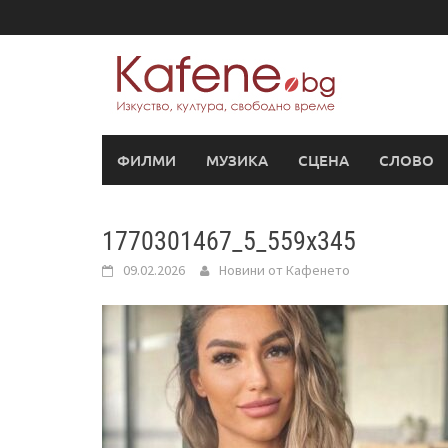
Skip
to
content
ФИЛМИ
МУЗИКА
СЦЕНА
СЛОВО
1770301467_5_559x345
09.02.2026
Новини от Кафенето