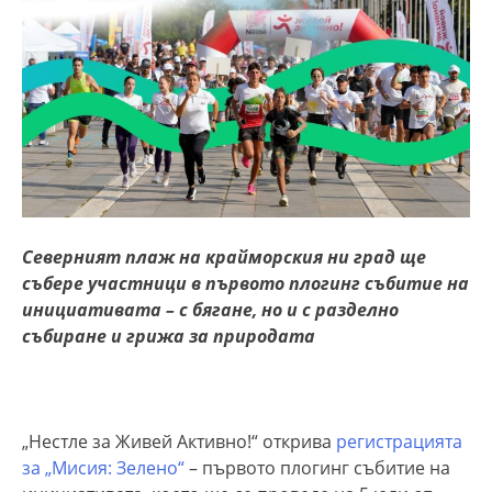
Северният плаж на крайморския ни град ще
събере участници в първото плогинг събитие на
инициативата – с бягане, но и с разделно
събиране и грижа за природата
„Нестле за Живей Активно!“ открива
регистрацията
за „Мисия: Зелено“
– първото плогинг събитие на