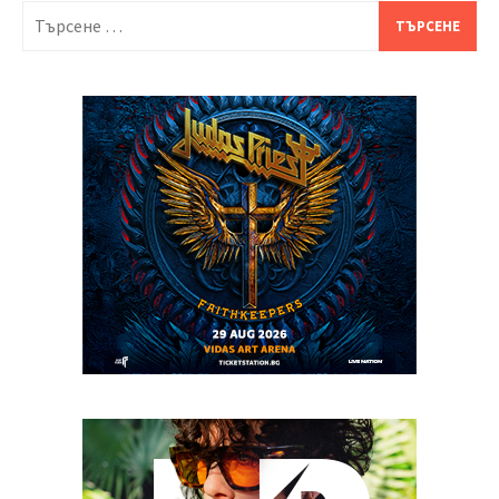
Търсене
за: