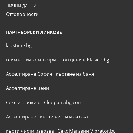
Лични данни
Отговорности
ПАРТНЬОРСКИ ЛИНКОВЕ
kidstime.bg
геймърски компютри с топ цени в Plasico.bg
Асфалтиране София
I
къртене на баня
Асфалтиране цени
Секс играчки от Cleopatrabg.com
Асфалтиране
I
кърти чисти извозва
кърти чисти извозва
I
Секс Магазин Vibrator.bg