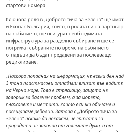
стартови номера.
Ключова роля в „Доброто тича за Зелено“ ще имат
и Екопак България, който, в ролята си на партньор
на събитието, ще осигурят необходимата
инфраструктура за разделно събиране и ще се
погрижат събраните по време на събитието
отпадъци да бъдат предадени за последващо
рециклиране.
„Наскоро попаднах на информация, че всеки ден над
3 тона пластмасови отпадъци влизат във водите
на Черно море. Това е стряскащо, защото не
говорим за далечен проблем, а за морето,
плажовете и местата, които всички обичаме и
посещаваме редовно. Затова с
„Доброто тича за
Зелено“
искаме да покажем, че грижата за
природата не започва от големите думи, а от