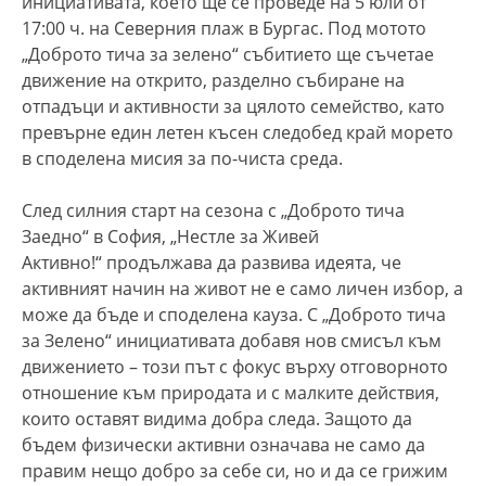
инициативата, което ще се проведе на 5 юли от
17:00 ч. на Северния плаж в Бургас. Под мотото
„Доброто тича за зелено“ събитието ще съчетае
движение на открито, разделно събиране на
отпадъци и активности за цялото семейство, като
превърне един летен късен следобед край морето
в споделена мисия за по-чиста среда.
След силния старт на сезона с „Доброто тича
Заедно“ в София, „Нестле за Живей
Активно!“ продължава да развива идеята, че
активният начин на живот не е само личен избор, а
може да бъде и споделена кауза. С „Доброто тича
за Зелено“ инициативата добавя нов смисъл към
движението – този път с фокус върху отговорното
отношение към природата и с малките действия,
които оставят видима добра следа. Защото да
бъдем физически активни означава не само да
правим нещо добро за себе си, но и да се грижим