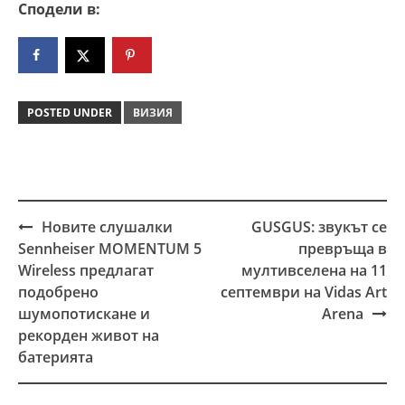
Сподели в:
POSTED UNDER
ВИЗИЯ
Новите слушалки
GUSGUS: звукът се
Post
Sennheiser MOMENTUM 5
превръща в
navigation
Wireless предлагат
мултивселена на 11
подобрено
септември на Vidas Art
шумопотискане и
Arena
рекорден живот на
батерията