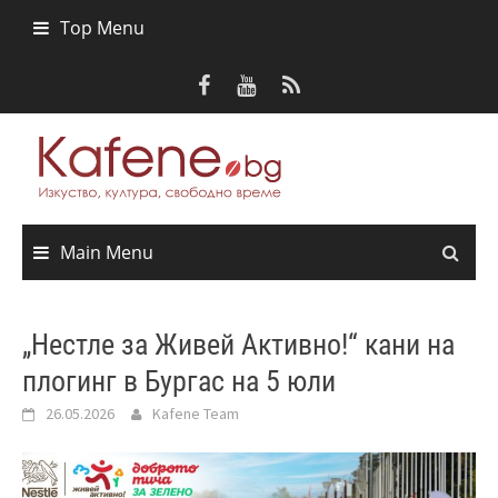
Skip
Top Menu
to
content
Main Menu
„Нестле за Живей Активно!“ кани на
плогинг в Бургас на 5 юли
26.05.2026
Kafene Team