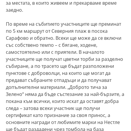
за местата, в които живеем и прекарваме време
заедно.
По време на събитието участниците ще преминат
по 5 км маршрут от Северния плаж в посока
Сарафово и обратно. Всеки ще може да се включи
със собствено темпо – с бягане, ходене,
самостоятелно или с приятели. В началото
участниците ще получат цветни торби за разделно
събиране, а по трасето ще бъдат разположени
пунктове с доброволци, на които ще могат да
предават събраните отпадъци и да получават
допълнителни материали. „Доброто тича за
Зелено“ няма да бъде състезание за най-бързите, а
покана към всички, които искат да оставят добра
следа – затова всеки участник ще получи
сертификат като признание за своя принос, а
основните награди от любимите марки на Нестле
ще бъдат раздадени чрез томбола на база