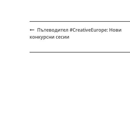
Пътеводител #CreativeEurope: Нови
Post
конкурсни сесии
navigation