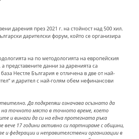
ени дарения през 2021 г. на стойност над 500 хил.
Български дарителски форум, който се организира
одологията на по методологията на европейския
 а представените данни за даренията са
база Нестле България е отличена в две от най-
тел“ и дарител с най-голям обем нефинансови
ествително. Да подкрепяш означава осъзнато да
ш на точното място в точното време, което
ите и винаги да си на една протегната ръка
ие вече 17 години активно си партнираме с общини,
е и федерации и неправителствени организации в