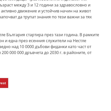
ъзраст между 3 и 12 години за здравословно и
, активно движение и устойчив начин на живот
започват да трупат знания по тези важни за тях
ле България стартира през тази година. В рамките
он и една през есенния служители на Нестле
едно над 10 0000 дъбови фиданки като част от
200 000 000 дръвчета до 2030 г. в районите, от
rest