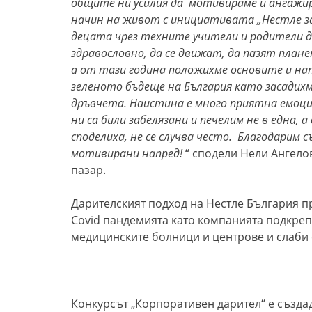
общите ни усилия да мотивираме и ангажир
начин на живот с инициативата „Нестле за 
децата чрез техните учители и родители д
здравословно, да се движат, да пазят плане
а от тази година положихме основите и на
зеленото бъдеще на България като засадихм
дръвчета. Наистина е много приятна емоци
ни са били забелязани и печелим не в една,
споделиха, не се случва често. Благодарим 
мотивирани напред!
“ сподели Нели Ангел
пазар.
Дарителският подход на Нестле България пр
Covid пандемията като компанията подкреп
медицинските болници и центрове и слаби 
Конкурсът „Корпоративен дарител“ е създад