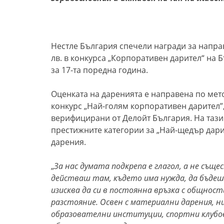
Нестле България спечели награди за направ
лв. в конкурса „Корпоративен дарител“ на 
за 17-та поредна година.
Оценката на даренията е направена по мет
конкурс „Най-голям корпоративен дарител”,
верифицирани от Делойт България. На тази 
престижните категории за „Най-щедър дари
дарения.
„
За нас думата подкрепа е глагол, а не същ
действаш там, където има нужда, да бъде
изисква да си в постоянна връзка с общност
разстояние. Освен с материални дарения, н
образователни институции, спортни клубов