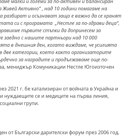
аме малки и големи за по-активен и балансиран
Живей Активно“ , над 10 години помагаме на
а разбират и осъзнават защо е важно да се хранят
тата си с програмата „Нестле за по-здрави деца“,
правихме първите стъпки да допринесем за
е заедно с нашите партньори над 10 000
ята в днешния ден, когато виждаме, че усилията
 а в две категории, което както организаторите
сърдечно за наградите и продължаваме още по-
ова, мениджър Комуникации Нестле Югоизточен
ез 2021 г. бе катализиран от войната в Украйна и
и нуждаещите се и медиците на първа линия,
социални групи.
ен от Български дарителски форум през 2006 год.