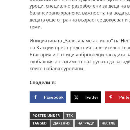
уроци, специално разработени за деца на в
балансирано хранене, важността на водата
децата още от ранна възраст се докосват и 
теми.
Инициативата „Залесяваме активно“ на Нест
на 3 акции през пролетния залесителен сез
България и стотици доброволци засадиха за
глобалния ангажимент на Групата да засади 
които набавя суровини.
Сподели в:
Facebook
Twitter
Pinte
POSTED UNDER
ТЕХ
TAGGED
ДАРЕНИЯ
НАГРАДИ
НЕСТЛЕ