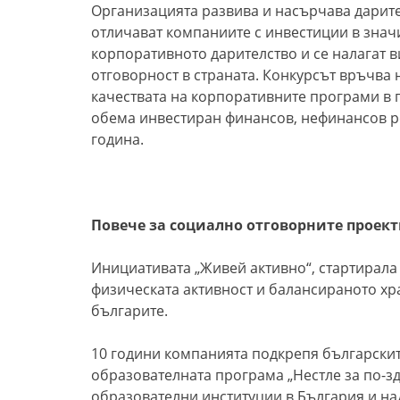
Организацията развива и насърчава дарител
отличават компаниите с инвестиции в знач
корпоративното дарителство и се налагат 
отговорност в страната. Конкурсът връчва н
качествата на корпоративните програми в п
обема инвестиран финансов, нефинансов р
година.
Повече за социално отговорните проект
Инициативата „Живей активно“, стартирала
физическата активност и балансираното хр
българите.
10 години компанията подкрепя българскит
образователната програма „Нестле за по-здр
образователни институции в България и на