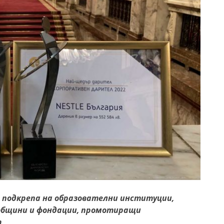
за подкрепа на образователни институции,
 общини и фондации, промотиращи
т