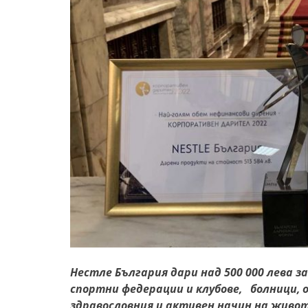
Нестле България дари над
5
00 000 лева 
спортни федерации и клубове, болници,
здравословния и активен начин на живо