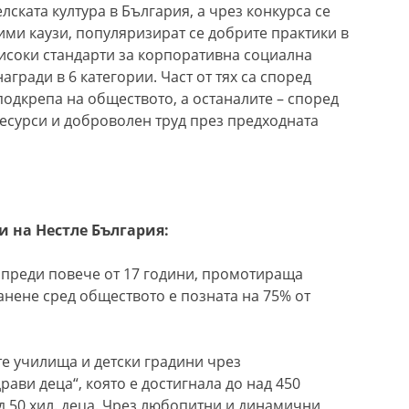
ската култура в България, а чрез конкурса се
ими каузи, популяризират се добрите практики в
високи стандарти за корпоративна социална
агради в 6 категории. Част от тях са според
одкрепа на обществото, а останалите – според
есурси и доброволен труд през предходната
и на Нестле България:
 преди повече от 17 години, промотираща
анене сред обществото е позната на 75% от
е училища и детски градини чрез
ави деца“, която е достигнала до над 450
д 50 хил. деца. Чрез любопитни и динамични