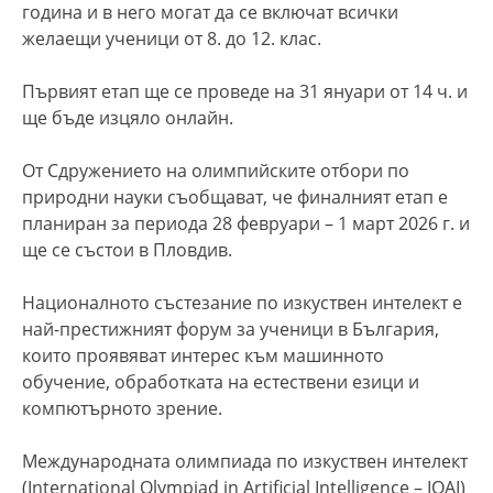
година и в него могат да се включат всички
желаещи ученици от 8. до 12. клас.
Първият етап ще се проведе на 31 януари от 14 ч. и
ще бъде изцяло онлайн.
От Сдружението на олимпийските отбори по
природни науки съобщават, че финалният етап е
планиран за периода 28 февруари – 1 март 2026 г. и
ще се състои в Пловдив.
Националното състезание по изкуствен интелект е
най-престижният форум за ученици в България,
които проявяват интерес към машинното
обучение, обработката на естествени езици и
компютърното зрение.
Международната олимпиада по изкуствен интелект
(International Olympiad in Artificial Intelligence – IOAI)