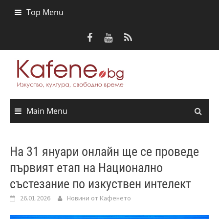
Skip
Top Menu
to
content
Main Menu
На 31 януари онлайн ще се проведе
първият етап на Национално
състезание по изкуствен интелект
26.01.2026
Новини от Кафенето