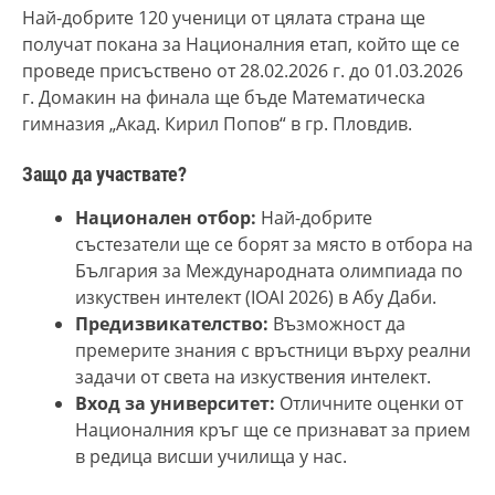
Най-добрите 120 ученици от цялата страна ще
получат покана за Националния етап, който ще се
проведе присъствено от 28.02.2026 г. до 01.03.2026
г. Домакин на финала ще бъде Математическа
гимназия „Акад. Кирил Попов“ в гр. Пловдив.
Защо да участвате?
Национален отбор:
Най-добрите
състезатели ще се борят за място в отбора на
България за Международната олимпиада по
изкуствен интелект (IOAI 2026) в Абу Даби.
Предизвикателство:
Възможност да
премерите знания с връстници върху реални
задачи от света на изкуствения интелект.
Вход за университет:
Отличните оценки от
Националния кръг ще се признават за прием
в редица висши училища у нас.