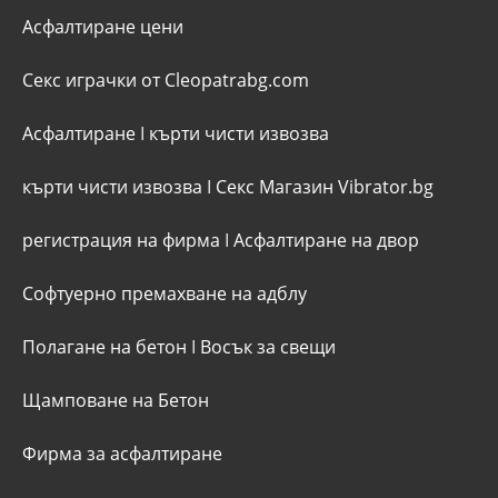
Асфалтиране цени
Секс играчки от Cleopatrabg.com
Асфалтиране
I
кърти чисти извозва
кърти чисти извозва
I
Секс Магазин Vibrator.bg
регистрация на фирма
I
Асфалтиране на двор
Софтуерно премахване на адблу
Полагане на бетон
I
Восък за свещи
Щамповане на Бетон
Фирма за асфалтиране