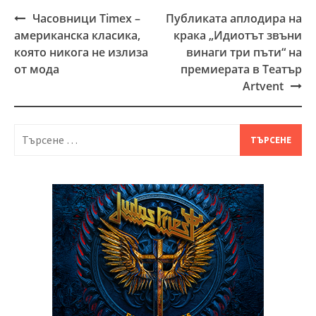
Часовници Timex –
Публиката аплодира на
Post
американска класика,
крака „Идиотът звъни
navigation
която никога не излиза
винаги три пъти“ на
от мода
премиерата в Театър
Artvent
Търсене
за: