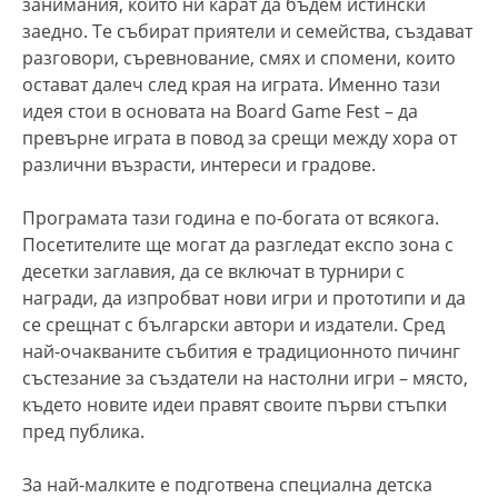
занимания, които ни карат да бъдем истински
заедно. Те събират приятели и семейства, създават
разговори, съревнование, смях и спомени, които
остават далеч след края на играта. Именно тази
идея стои в основата на Board Game Fest – да
превърне играта в повод за срещи между хора от
различни възрасти, интереси и градове.
Програмата тази година е по-богата от всякога.
Посетителите ще могат да разгледат експо зона с
десетки заглавия, да се включат в турнири с
награди, да изпробват нови игри и прототипи и да
се срещнат с български автори и издатели. Сред
най-очакваните събития е традиционното пичинг
състезание за създатели на настолни игри – място,
където новите идеи правят своите първи стъпки
пред публика.
За най-малките е подготвена специална детска