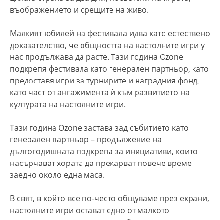
въображението и срещите на живо.
Малкият юбилей на фестивала идва като естествено
доказателство, че общността на настолните игри у
нас продължава да расте. Тази година Ozone
подкрепя фестивала като генерален партньор, като
предоставя игри за турнирите и наградния фонд,
като част от ангажимента ѝ към развитието на
културата на настолните игри.
Тази година Ozone застава зад събитието като
генерален партньор – продължение на
дългогодишната подкрепа за инициативи, които
насърчават хората да прекарват повече време
заедно около една маса.
В свят, в който все по-често общуваме през екрани,
настолните игри остават едно от малкото