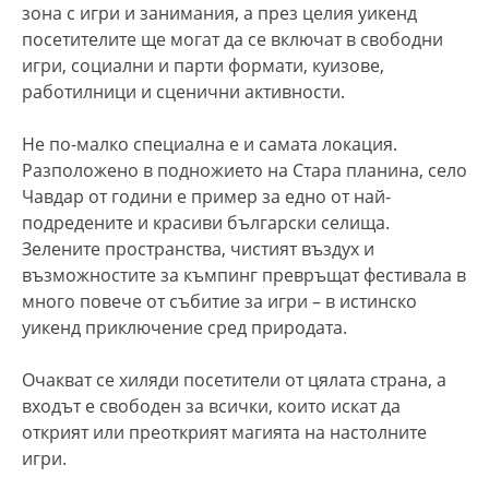
зона с игри и занимания, а през целия уикенд
посетителите ще могат да се включат в свободни
игри, социални и парти формати, куизове,
работилници и сценични активности.
Не по-малко специална е и самата локация.
Разположено в подножието на Стара планина, село
Чавдар от години е пример за едно от най-
подредените и красиви български селища.
Зелените пространства, чистият въздух и
възможностите за къмпинг превръщат фестивала в
много повече от събитие за игри – в истинско
уикенд приключение сред природата.
Очакват се хиляди посетители от цялата страна, а
входът е свободен за всички, които искат да
открият или преоткрият магията на настолните
игри.