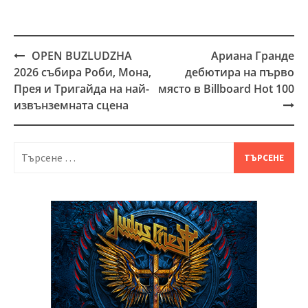
ОPEN BUZLUDZHA
Ариана Гранде
Post
2026 събира Роби, Мона,
дебютира на първо
navigation
Прея и Тригайда на най-
място в Billboard Hot 100
извънземната сцена
Търсене
за: