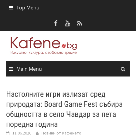
Skip
Top Menu
to
content
Main Menu
Настолните игри излизат сред
природата: Board Game Fest събира
общността в село Чавдар за пета
поредна година
11.06.2026
Новини от Кафенето