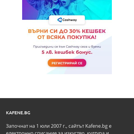
KAFENE.BG
Започнат на 1 юли 2007 г., сайтът Kafene.bg e
eлектронно списание за изкуство, култура и