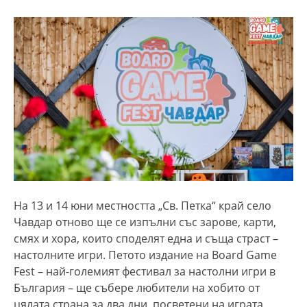
На 13 и 14 юни местността „Св. Петка“ край село
Чавдар отново ще се изпълни със зарове, карти,
смях и хора, които споделят една и съща страст –
настолните игри. Петото издание на Board Game
Fest – най-големият фестивал за настолни игри в
България – ще събере любители на хобито от
цялата страна за два дни, посветени на играта,