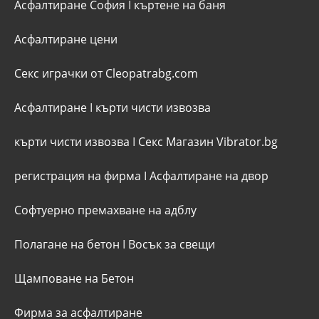
Асфалтиране София
I
къртене на баня
Асфалтиране цени
Секс играчки от Cleopatrabg.com
Асфалтиране
I
кърти чисти извозва
кърти чисти извозва
I
Секс Магазин Vibrator.bg
регистрация на фирма
I
Асфалтиране на двор
Софтуерно премахване на адблу
Полагане на бетон
I
Восък за свещи
Щамповане на Бетон
Фирма за асфалтиране