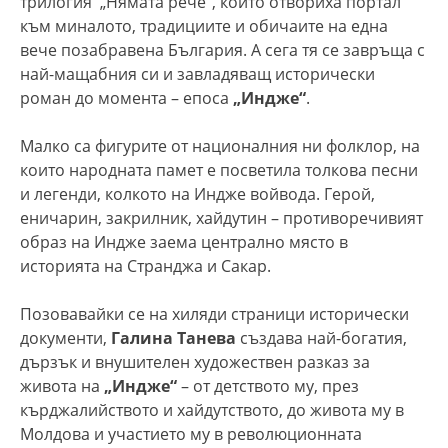
трилогия „Нямата рече“, които отвориха портал
към миналото, традициите и обичаите на една
вече позабравена България. А сега тя се завръща с
най-мащабния си и завладяващ исторически
роман до момента – епоса
„Индже“
.
Малко са фигурите от националния ни фолклор, на
които народната памет е посветила толкова песни
и легенди, колкото на Индже войвода. Герой,
еничарин, закрилник, хайдутин – противоречивият
образ на Индже заема централно място в
историята на Странджа и Сакар.
Позовавайки се на хиляди страници исторически
документи,
Галина Танева
създава най-богатия,
дързък и внушителен художествен разказ за
живота на
„Индже“
– от детството му, през
кърджалийството и хайдутството, до живота му в
Молдова и участието му в революционната