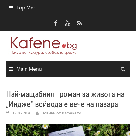
Skip
Top Menu
to
content
Main Menu
Най-мащабният роман за живота на
„Индже“ войвода е вече на пазара
12.05.2026
Новини от Кафенето