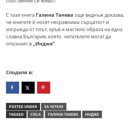
собствения си живот.
С тази книга
Галина Танева
още веднъж доказва,
че книгите ѝ носят несравнима сърцатост и
изгражда от плът, кръв и мастило образа на една
славна България, която читателите могат да
опознаят в
„Индже“
.
Сподели в:
POSTED UNDER
ЗА ЧЕТЕНЕ
TAGGED
CIELA
ГАЛИНА ТАНЕВА
ИНДЖЕ