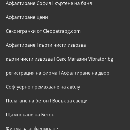
Асфалтиране София
I
къртене на баня
Асфалтиране цени
Секс играчки от Cleopatrabg.com
Асфалтиране
I
кърти чисти извозва
кърти чисти извозва
I
Секс Магазин Vibrator.bg
регистрация на фирма
I
Асфалтиране на двор
Софтуерно премахване на адблу
Полагане на бетон
I
Восък за свещи
Щамповане на Бетон
Фирма за асфалтиране