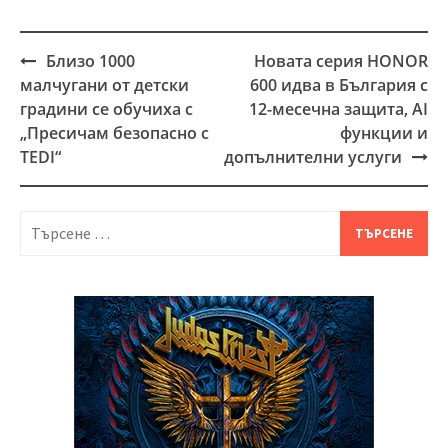
Близо 1000
Новата серия HONOR
Post
малчугани от детски
600 идва в България с
navigation
градини се обучиха с
12-месечна защита, AI
„Пресичам безопасно с
функции и
TEDI“
допълнителни услуги
Търсене
за: