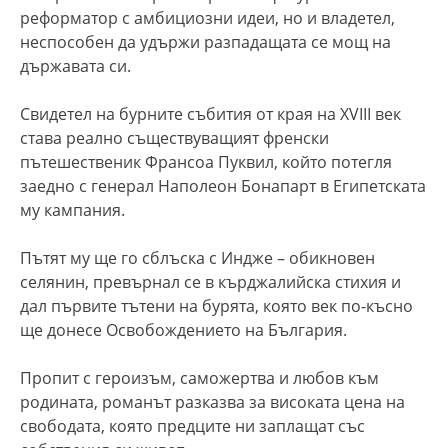
реформатор с амбициозни идеи, но и владетел,
неспособен да удържи разпадащата се мощ на
държавата си.
Свидетел на бурните събития от края на XVIII век
става реално съществуващият френски
пътешественик Франсоа Пуквил, който потегля
заедно с генерал Наполеон Бонапарт в Египетската
му кампания.
Пътят му ще го сблъска с Индже – обикновен
селянин, превърнал се в кърджалийска стихия и
дал първите тътени на бурята, която век по-късно
ще донесе Освобождението на България.
Пропит с героизъм, саможертва и любов към
родината, романът разказва за високата цена на
свободата, която предците ни заплащат със