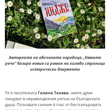
Авторката на обичаната поредица
„Нямата
рече“
базира новия си роман на хиляди страници
исторически документи
Тя е писателката
Галина Танева
, чиито думи
танцуват в неравноделния ритъм на българската
душа. Познавате силния ѝ глас от бестселъровата