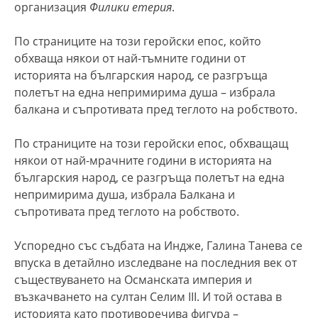
организация
Филики етерия
.
По страниците на този геройски епос, който
обхваща някои от най-тъмните години от
историята на българския народ, се разгръща
полетът на една непримирима душа – избрала
балкана и съпротивата пред теглото на робството.
По страниците на този геройски епос, обхващащ
някои от най-мрачните години в историята на
българския народ, се разгръща полетът на една
непримирима душа, избрала Балкана и
съпротивата пред теглото на робството.
Успоредно със съдбата на Индже, Галина Танева се
впуска в детайлно изследване на последния век от
съществуването на Османската империя и
възкачването на султан Селим III. И той остава в
историята като противоречива фигура –