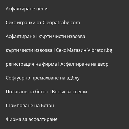
Асфалтиране цени
Секс играчки от Cleopatrabg.com
Асфалтиране
I
кърти чисти извозва
кърти чисти извозва
I
Секс Магазин Vibrator.bg
регистрация на фирма
I
Асфалтиране на двор
Софтуерно премахване на адблу
Полагане на бетон
I
Восък за свещи
Щамповане на Бетон
Фирма за асфалтиране