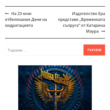
На 23 юни
Издателство Ера
Post
отбелязахме Деня на
представя „Временната
navigation
хидратацията
съпруга“ от Катарина
Маура
Търсене
за: