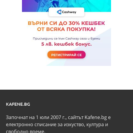
KAFENE.BG
Започнат на 1 юли 2007 г., сайтът Kafene.bg e
eлектронно списание за изкуство, култура и
свободно време.