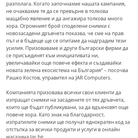
разполага. Когато започнахме нашата кампания,
не очаквахме тя да се превърне в толкова
мащабно явление и да ангажира толкова много
хора. Огромният брой споделени снимки с
новозасадени дръвчета показва, че сме на прав
път и в бъдеще ще се опитаме да надградим тези
усилия. Призоваваме и други български фирми да
се присъединят към инициативата ни,
увеличавайки още повече ефекта и създавайки
новата зелена екосистема на България“ – посочва
Рашко Костов, управител на JAR Computers.
Компанията призовава всички свои клиенти да
изпращат снимки на засадените от тях дръвчета,
които ще бъдат публикувани, за да вдъхновят още
повече хора. Като знак на благодарност,
изпратилите снимки ще получат еднократен код за
отстъпка за всички продукти и услуги в онлайн
магазина Jar.bg.