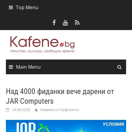
Skip
Top Menu
to
content
Main Menu
Над 4000 фиданки вече дарени от
JAR Computers
24.06.2025
Новини от Кафенето