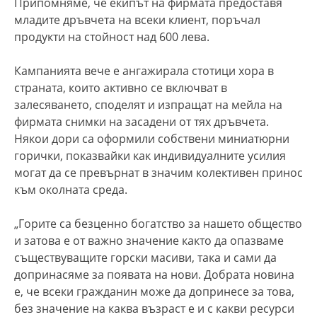
Припомняме, че екипът на фирмата предоставя
младите дръвчета на всеки клиент, поръчал
продукти на стойност над 600 лева.
Кампанията вече е ангажирала стотици хора в
страната, които активно се включват в
залесяването, споделят и изпращат на мейла на
фирмата снимки на засадени от тях дръвчета.
Някои дори са оформили собствени миниатюрни
горички, показвайки как индивидуалните усилия
могат да се превърнат в значим колективен принос
към околната среда.
„Горите са безценно богатство за нашето общество
и затова е от важно значение както да опазваме
съществуващите горски масиви, така и сами да
допринасяме за появата на нови. Добрата новина
е, че всеки гражданин може да допринесе за това,
без значение на каква възраст е и с какви ресурси