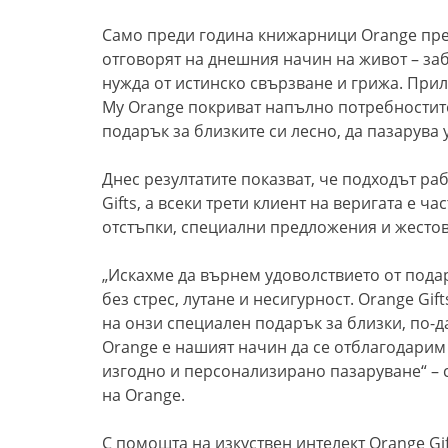
Само преди година книжарници Orange пред
отговорят на днешния начин на живот – заб
нужда от истинско свързване и грижа. Прил
My Orange покриват напълно потребностите
подарък за близките си лесно, да пазарува у
Днес резултатите показват, че подходът ра
Gifts, а всеки трети клиент на веригата е ч
отстъпки, специални предложения и жестов
„Искахме да върнем удоволствието от пода
без стрес, лутане и несигурност. Orange Gi
на онзи специален подарък за близки, по-да
Orange е нашият начин да се отблагодарим 
изгодно и персонализирано пазаруване“ – 
на Orange.
С помощта на изкуствен интелект Orange Gi