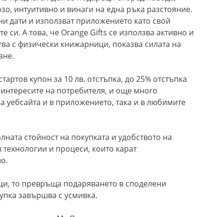
рзо, интуитивно и винаги на една ръка разстояние.
ни дати и използват приложението като свой
 си. А това, че Orange Gifts се използва активно и
тва с физически книжарници, показва силата на
ане.
артов купон за 10 лв. отстъпка, до 25% отстъпка
 интересите на потребителя, и още много
на уебсайта и в приложението, така и в любимите
лната стойност на покупката и удобството на
 технологии и процеси, които карат
о.
ци, то превръща подаряването в споделени
купка завършва с усмивка.