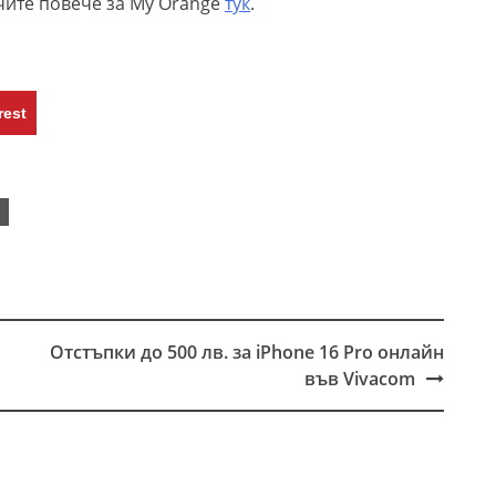
чите повече за My Orange
тук
.
rest
Отстъпки до 500 лв. за iPhone 16 Pro онлайн
във Vivacom