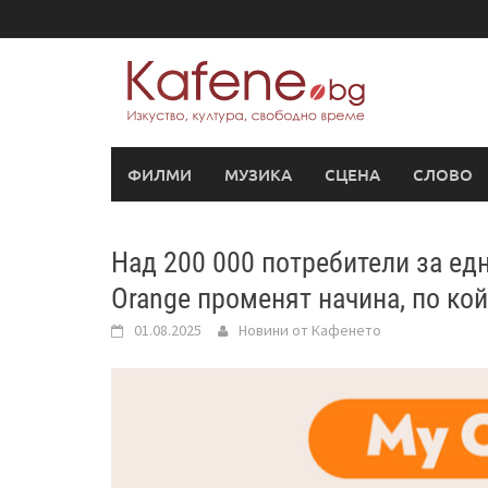
Skip
to
content
ФИЛМИ
МУЗИКА
СЦЕНА
СЛОВО
Над 200 000 потребители за едн
Orange променят начина, по ко
01.08.2025
Новини от Кафенето