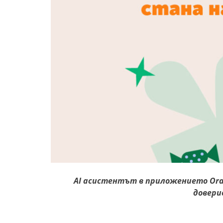
AI асистентът в приложението Ora
довери