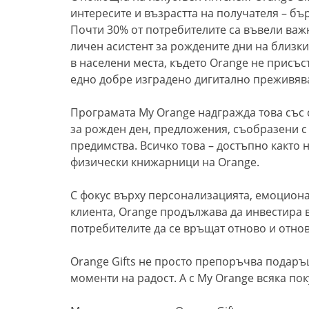
интересите и възрастта на получателя – бъ
Почти 30% от потребителите са въвели важ
личен асистент за рождените дни на близките
в населени места, където Orange не присъс
едно добре изградено дигитално преживяв
Програмата My Orange надгражда това със ст
за рожден ден, предложения, съобразени с
предимства. Всичко това – достъпно както 
физически книжарници на Orange.
С фокус върху персонализацията, емоциона
клиента, Orange продължава да инвестира в
потребителите да се връщат отново и отнов
Orange Gifts не просто препоръчва подаръ
моменти на радост. А с My Orange всяка по