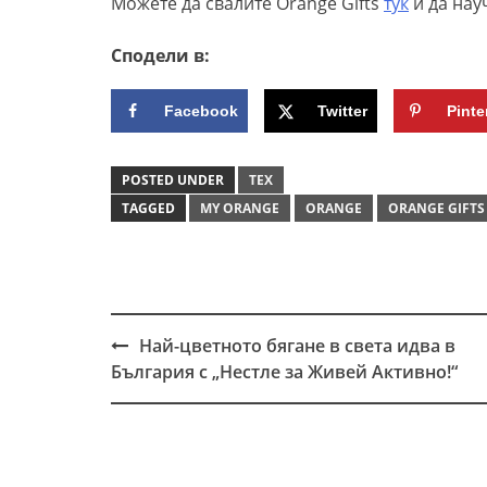
Можете да свалите Orange Gifts
тук
и да нау
Сподели в:
Facebook
Twitter
Pinte
POSTED UNDER
ТЕХ
TAGGED
MY ORANGE
ORANGE
ORANGE GIFTS
Най-цветното бягане в света идва в
Post
България с „Нестле за Живей Активно!“
navigation