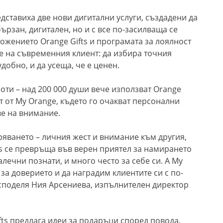
ставиха две нови дигитални услуги, създадени да
ързан, дигитален, но и с все по-засилваща се
ожението Orange Gifts и програмата за лоялност
 на съвременния клиент: да избира точния
добно, и да усеща, че е ценен.
боти – над 200 000 души вече използват Orange
аст от My Orange, където гo очакват персонални
е на внимание.
ряването – личния жест и внимание към другия,
fts се превръща във верен приятел за намирането
лечни познати, и много често за себе си. А My
за доверието и да наградим клиентите си с по-
споделя Ния Арсениева, изпълнителен директор
fts предлага идеи за подаръци според повода,