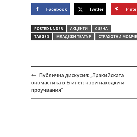
Facebook
Twitter
Pinte
POSTED UNDER
АКЦЕНТИ
СЦЕНА
TAGGED
МЛАДЕЖИ ТЕАТЪР
СТРАХОТНИ МОМЧЕ
Публична дискусия: „Тракийската
Post
ономастика в Египет: нови находки и
navigation
проучвания“