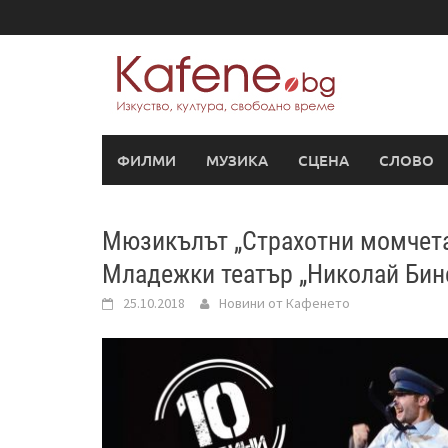
Skip
to
content
ФИЛМИ
МУЗИКА
СЦЕНА
СЛОВО
Мюзикълът „Страхотни момчета”
Младежки театър „Николай Бин
25.10.2018
Новини от Кафенето