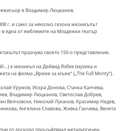
 режисьор е Владимир Люцканов.
08 г. и само за няколко сезона мюзикълът
е в една от емблемите на Младежки театър
ктакълът празнува своето 150-о представление.
й!…) е мюзикъл на Дейвид Язбек (музика и
ета на филма „Време за мъже“ („The Full Monty“).
колай Урумов, Искра Донова, Станка Калчева,
иев, Владимир Люцканов, Светослав Добрев,
ен Велчовски, Николай Луканов, Красимир Недев,
инкова, Ангелина Славова, Живка Ганчева, Венета
отни от доскоро процъфтявал металургичен