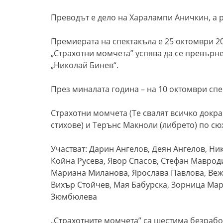
Преводът е дело на Харалампи Аничкин, а
Премиерата на спектакъла е 25 октомври 20
„Страхотни момчета” успява да се превърн
„Николай Бинев“.
През миналата година – на 10 октомври спе
Страхотни момчета (Те свалят всичко докра
стихове) и Терънс Макноли (либрето) по сюж
Участват: Дарин Ангелов, Деян Ангелов, Ни
Койна Русева, Явор Спасов, Стефан Маврод
Мариана Миланова, Ярослава Павлова, Веж
Вихър Стойчев, Мая Бабурска, Зорница Мар
Зюмбюлева
„Страхотните момчета” са шестима безраб