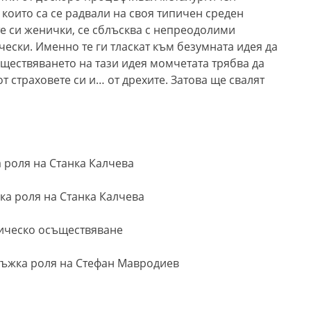
които са се радвали на своя типичен среден
те си женички, се сблъсква с непреодолими
чески. Именно те ги тласкат към безумната идея да
ъществяването на тази идея момчетата трябва да
от страховете си и… от дрехите. Затова ще свалят
 роля на Станка Калчева
ка роля на Станка Калчева
ническо осъществяване
мъжка роля на Стефан Мавродиев