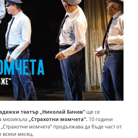
Младежки театър „Николай Бинев“
ще се
на мюзикъла
„Страхотни момчета“.
10 години
 „Страхотни момчета” продължава да бъде част от
е всеки месец.