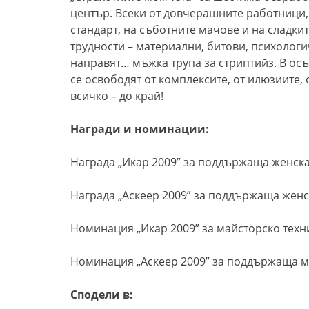
център. Всеки от довчерашните работници, 
стандарт, на съботните мачове и на сладки
трудности – материални, битови, психологи
направят… мъжка трупа за стриптийз. В ос
се освободят от комплексите, от илюзиите, 
всичко – до край!
Награди и номинации:
Награда „Икар 2009” за поддържаща женска
Награда „Аскеер 2009” за поддържаща женс
Номинация „Икар 2009” за майсторско тех
Номинация „Аскеер 2009” за поддържаща 
Сподели в: