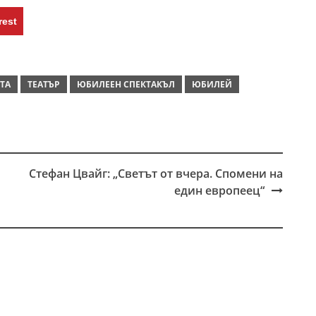
rest
ТА
ТЕАТЪР
ЮБИЛЕЕН СПЕКТАКЪЛ
ЮБИЛЕЙ
Стефан Цвайг: „Светът от вчера. Спомени на
един европеец“