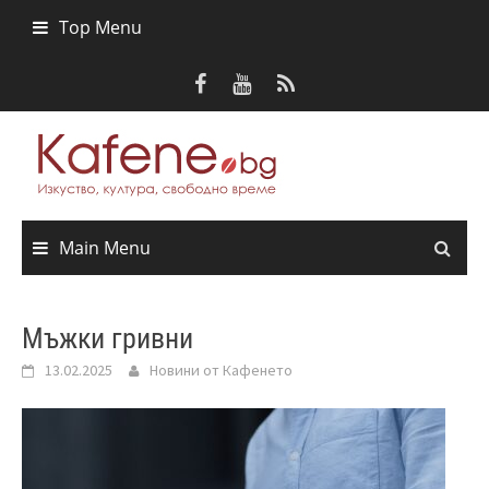
Skip
Top Menu
to
content
Main Menu
Мъжки гривни
13.02.2025
Новини от Кафенето