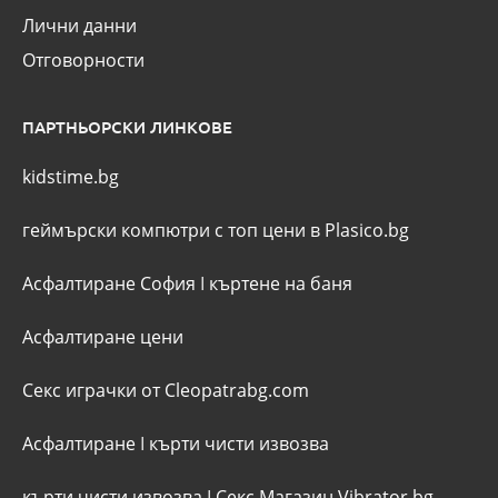
Лични данни
Отговорности
ПАРТНЬОРСКИ ЛИНКОВЕ
kidstime.bg
геймърски компютри с топ цени в Plasico.bg
Асфалтиране София
I
къртене на баня
Асфалтиране цени
Секс играчки от Cleopatrabg.com
Асфалтиране
I
кърти чисти извозва
кърти чисти извозва
I
Секс Магазин Vibrator.bg