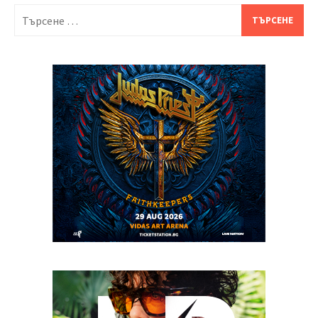
Търсене
за: